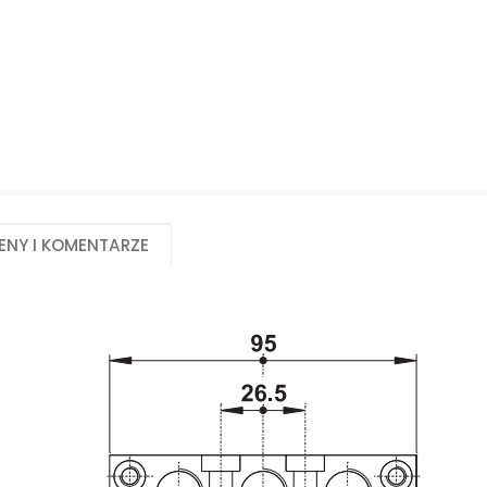
Biuro obsługi klienta:
Magazyn 24H:
+48 535 424 483
+48 665 001 770
+48 665 001 660
jawor@chss.pl
PN-PT: 7:00 - 16:00
eny i komentarze