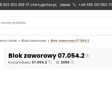
8 603 902 368
oferty@chss.pl,
Jawor
+48 665 001 660
Biuro obsługi klienta:
Oferty i wyceny:
+48 603 902 368
+48 603 902 368
biuro@chss.pl
oferty@chss.pl
wory i bloki
Bloki zaworowe
Blok zaworowy 07.054.2
PN-PT: 6:30 - 16:00
Blok zaworowy 07.054.2
Kod produktu:
07.054.2
ID:
2050
Uszczelnienia techniczne:
Magazyn 24H:
+48 669 834 274
+48 731 349 406
uszczelnienia@chss.pl
info@chss.pl