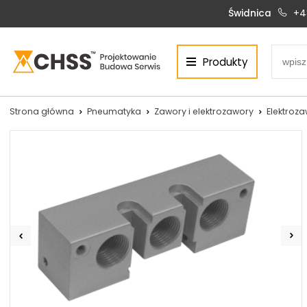
Świdnica
+4
Produkty
Centrum Hydrauliki Siłowej Świdnica
58-100 Świdnica, ul. Bystrzycka 17, POLSKA
CHSS.PL DAWID WOŹNY
Strona główna
Pneumatyka
Zawory i elektrozawory
Elektroza
NIP: PL 884 272 02 42
Siłowniki:
Serwis:
+48 690 884 272
+48 536 202 250
silowniki@chss.pl
+48 609 877 288
serwis@chss.pl