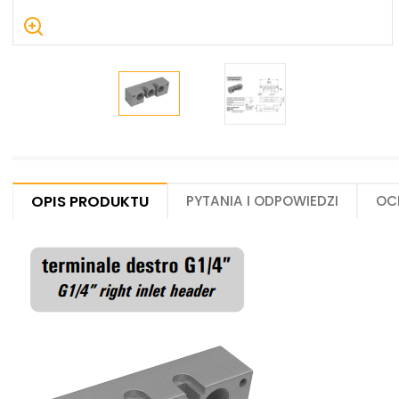
Centrum Hydrauliki Siłowej Jawor
59-400 Jawor, ul. Kuziennicza 5, POLSKA
Opis produktu
Pytania i odpowiedzi
Oc