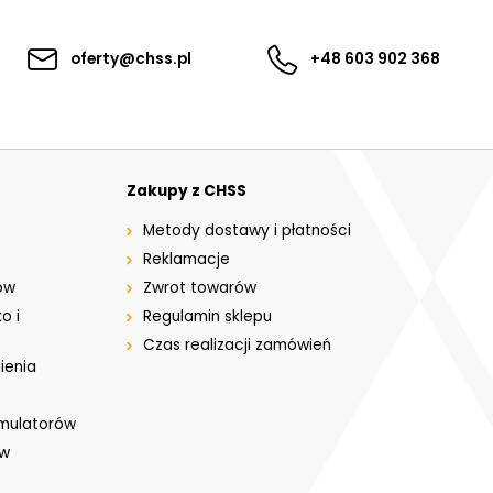
oferty@chss.pl
+48 603 902 368
Zakupy z CHSS
Metody dostawy i płatności
Reklamacje
ów
Zwrot towarów
o i
Regulamin sklepu
Czas realizacji zamówień
ienia
umulatorów
ów