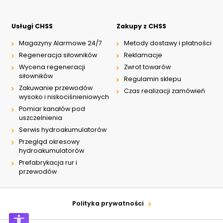
NIP: PL 884 282 31 43
KRS: 0001073679
Usługi CHSS
Zakupy z CHSS
Magazyny Alarmowe 24/7
Metody dostawy i płatności
Projekty:
Regeneracja siłowników
Reklamacje
+48 732 527 128
Wycena regeneracji
Zwrot towarów
siłowników
info@powerhydraulics.eu
Regulamin sklepu
Zakuwanie przewodów
Czas realizacji zamówień
wysoko i niskociśnieniowych
www.powerhydraulics.eu
Pomiar kanałów pod
Engineering for motion
uszczelnienia
Serwis hydroakumulatorów
Przegląd okresowy
hydroakumulatorów
Prefabrykacja rur i
przewodów
Polityka prywatności