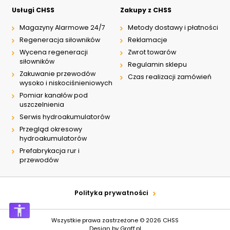
Usługi CHSS
Zakupy z CHSS
NIP: PL 884 282 31 43
KRS: 0001073679
Magazyny Alarmowe 24/7
Metody dostawy i płatności
Regeneracja siłowników
Reklamacje
Wycena regeneracji
Zwrot towarów
Projekty:
siłowników
Regulamin sklepu
+48 732 527 128
Zakuwanie przewodów
Czas realizacji zamówień
info@powerhydraulics.eu
wysoko i niskociśnieniowych
Pomiar kanałów pod
www.powerhydraulics.eu
uszczelnienia
Engineering for motion
Serwis hydroakumulatorów
Przegląd okresowy
hydroakumulatorów
Prefabrykacja rur i
przewodów
Polityka prywatności
Wszystkie prawa zastrzeżone © 2026
CHSS
Design by
Graff.pl