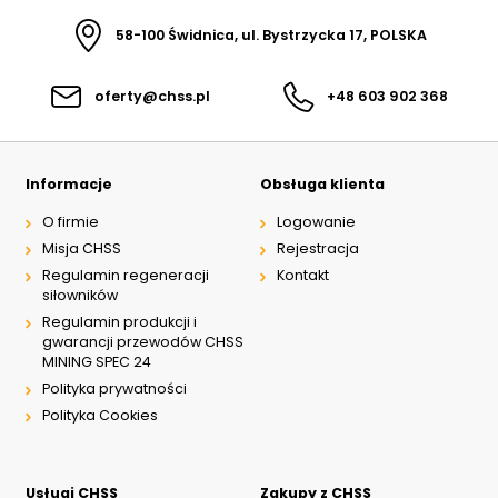
NIP: PL 884 282 31 43
58-100 Świdnica, ul. Bystrzycka 17, POLSKA
KRS: 0001073679
oferty@chss.pl
+48 603 902 368
Projekty:
+48 732 527 128
info@powerhydraulics.eu
Informacje
Obsługa klienta
www.powerhydraulics.eu
O firmie
Logowanie
Misja CHSS
Rejestracja
Engineering for motion
Regulamin regeneracji
Kontakt
siłowników
Regulamin produkcji i
gwarancji przewodów CHSS
MINING SPEC 24
Polityka prywatności
Polityka Cookies
Usługi CHSS
Zakupy z CHSS