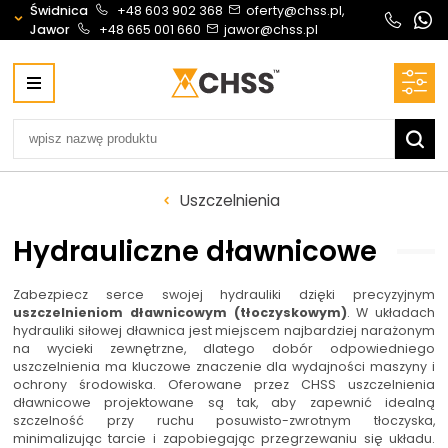
Świdnica
+48 603 902 368
oferty@chss.pl,
Jawor
+48 665 001 660
jawor@chss.pl
Centrum Hydrauliki Siłowej Świdnica
58-100 Świdnica, ul. Bystrzycka 17, POLSKA
CHSS.PL DAWID WOŹNY
NIP: PL 884 272 02 42
Biuro obsługi klienta:
Oferty i wyceny:
Uszczelnienia
+48 603 902 368
+48 603 902 368
biuro@chss.pl
oferty@chss.pl
Hydrauliczne dławnicowe
PN-PT: 6:30 - 16:00
Zabezpiecz serce swojej hydrauliki dzięki precyzyjnym
uszczelnieniom dławnicowym (tłoczyskowym)
. W układach
Siłowniki:
Serwis:
hydrauliki siłowej dławnica jest miejscem najbardziej narażonym
+48 690 884 272
+48 536 202 250
na wycieki zewnętrzne, dlatego dobór odpowiedniego
uszczelnienia ma kluczowe znaczenie dla wydajności maszyny i
silowniki@chss.pl
+48 609 877 288
ochrony środowiska. Oferowane przez CHSS uszczelnienia
serwis@chss.pl
dławnicowe projektowane są tak, aby zapewnić idealną
szczelność przy ruchu posuwisto-zwrotnym tłoczyska,
minimalizując tarcie i zapobiegając przegrzewaniu się układu.
Uszczelnienia techniczne:
Magazyn 24H: