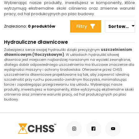
Wybierając nasze produkty, inwestujesz w komponenty, które
+48 669 834 274
+48 731 349 406
wytrzymują ekstremalne skoki ciśnienia oraz zmienne warunki
pracy, od hal produkcyjnych po plac budowy.
uszczelnienia@chss.pl
info@chss.pl
Filtry
Sortowanie 
Znaleziono:
0 produktów
Centrum Hydrauliki Siłowej Jawor
Hydrauliczne dławnicowe
59-400 Jawor, ul. Kuziennicza 5, POLSKA
Zabezpiecz serce swojej hydrauliki dzięki precyzyjnym
uszczelnieniom
dławnicowym (tłoczyskowym)
. W układach hydrauliki siłowej
Biuro obsługi klienta:
Magazyn 24H:
dławnica jest miejscem najbardziej narażonym na wycieki zewnętrzne,
dlatego dobór odpowiedniego uszczelnienia ma kluczowe znaczenie dla
+48 535 424 483
+48 665 001 770
wydajności maszyny i ochrony środowiska. Oferowane przez CHSS
uszczelnienia dławnicowe projektowane są tak, aby zapewnić idealną
+48 665 001 660
szczelność przy ruchu posuwisto-zwrotnym tłoczyska, minimalizując
jawor@chss.pl
tarcie i zapobiegając przegrzewaniu się układu. Wybierając nasze
produkty, inwestujesz w komponenty, które wytrzymują ekstremalne skoki
PN-PT: 7:00 - 16:00
ciśnienia oraz zmienne warunki pracy, od hal produkcyjnych po plac
budowy.
Projektowanie i budowa układów:
POWER HYDRAULICS SOLUTIONS
Sp. z o.o.
58-100 Świdnica, ul. Bystrzycka 17, POLSKA