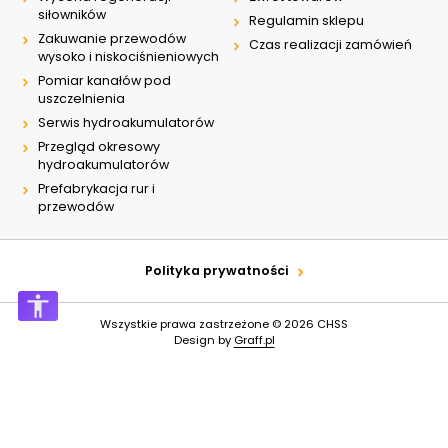
20L
siłowników
30L
Regulamin sklepu
Zakuwanie przewodów
Czas realizacji zamówień
wysoko i niskociśnieniowych
Pomiar kanałów pod
uszczelnienia
Serwis hydroakumulatorów
Przegląd okresowy
hydroakumulatorów
Prefabrykacja rur i
przewodów
Polityka prywatności
Wszystkie prawa zastrzeżone © 2026
CHSS
Design by
Graff.pl