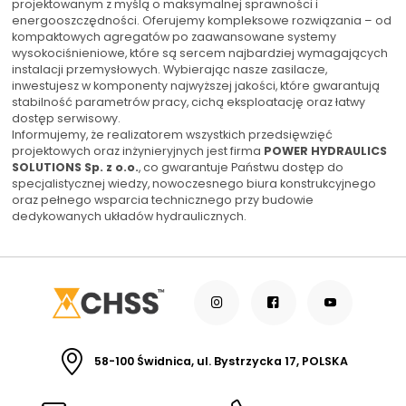
5,8 cm³/obr.
projektowanym z myślą o maksymalnej sprawności i
6,3 cm³/obr.
energooszczędności. Oferujemy kompleksowe rozwiązania – od
8,0 cm³/obr.
kompaktowych agregatów po zaawansowane systemy
17,0 cm³/obr.
wysokociśnieniowe, które są sercem najbardziej wymagających
instalacji przemysłowych. Wybierając nasze zasilacze,
inwestujesz w komponenty najwyższej jakości, które gwarantują
Silniki elektryczne:
stabilność parametrów pracy, cichą eksploatację oraz łatwy
1410 obr/min - 400V -
dostęp serwisowy.
1,50kW
Informujemy, że realizatorem wszystkich przedsięwzięć
2860 obr/min - 400V -
projektowych oraz inżynieryjnych jest firma
POWER HYDRAULICS
3,0kW
SOLUTIONS Sp. z o.o.
, co gwarantuje Państwu dostęp do
1425 obr/min - 400V -
specjalistycznej wiedzy, nowoczesnego biura konstrukcyjnego
2,20kW
oraz pełnego wsparcia technicznego przy budowie
1425 obr/min - 400V -
dedykowanych układów hydraulicznych.
3,0kW
2745 obr/min - 400V -
0,18kW
2740 obr/min - 400V -
0,25kW
1320 obr/min - 400V -
0,18kW
2790 obr/min - 400V -
0,37kW
58-100 Świdnica, ul. Bystrzycka 17, POLSKA
1395 obr/min - 400V -
0,25kW
2820 obr/min - 400V -