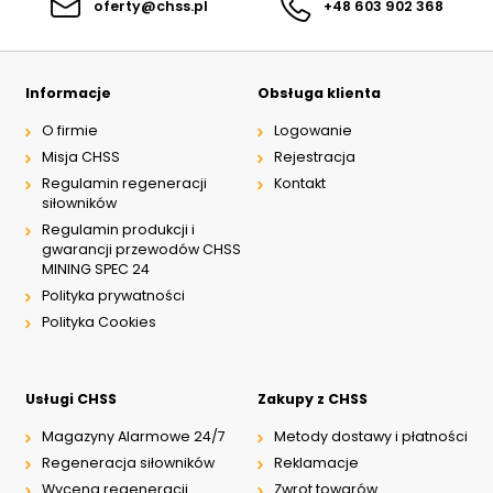
oferty@chss.pl
+48 603 902 368
0,55kW
1400 obr/min - 400V - 0,37
kW
2850 obr/min - 400V -
0,75kW
Informacje
Obsługa klienta
1390 obr/min - 400V -
O firmie
Logowanie
0,55kW
2850 obr/min - 400V -
Misja CHSS
Rejestracja
1,10kW
Regulamin regeneracji
Kontakt
1400 obr/min - 400V -
siłowników
0,75kW
Regulamin produkcji i
2855 obr/min - 400V -
gwarancji przewodów CHSS
1,5kW
MINING SPEC 24
1410 obr/min - 400V -
1,10kW
Polityka prywatności
2855 obr/min - 400V -
Polityka Cookies
2,20kW
Zbiorniki:
45L
Usługi CHSS
Zakupy z CHSS
60L
100L
Magazyny Alarmowe 24/7
Metody dostawy i płatności
250L
Regeneracja siłowników
Reklamacje
40L
Wycena regeneracji
Zwrot towarów