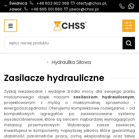
Świdnica
+48 603 902 368
oferty@chss.pl,
Jawor
+48 665 001 660
jawor@chss.pl
Centrum Hydrauliki Siłowej Świdnica
58-100 Świdnica, ul. Bystrzycka 17, POLSKA
CHSS.PL DAWID WOŹNY
NIP: PL 884 272 02 42
Biuro obsługi klienta:
Oferty i wyceny:
Hydraulika Siłowa
+48 603 902 368
+48 603 902 368
biuro@chss.pl
oferty@chss.pl
Zasilacze hydrauliczne
PN-PT: 6:30 - 16:00
Zyskaj niezawodne i wydajne źródło mocy dla swojego parku
maszynowego dzięki naszym
zasilaczom hydraulicznym
,
Siłowniki:
Serwis:
projektowanym z myślą o maksymalnej sprawności i
+48 690 884 272
+48 536 202 250
energooszczędności. Oferujemy kompleksowe rozwiązania – od
kompaktowych agregatów po zaawansowane systemy
silowniki@chss.pl
+48 609 877 288
wysokociśnieniowe, które są sercem najbardziej wymagających
serwis@chss.pl
instalacji przemysłowych. Wybierając nasze zasilacze,
inwestujesz w komponenty najwyższej jakości, które gwarantują
stabilność parametrów pracy, cichą eksploatację oraz łatwy
Uszczelnienia techniczne:
Magazyn 24H: