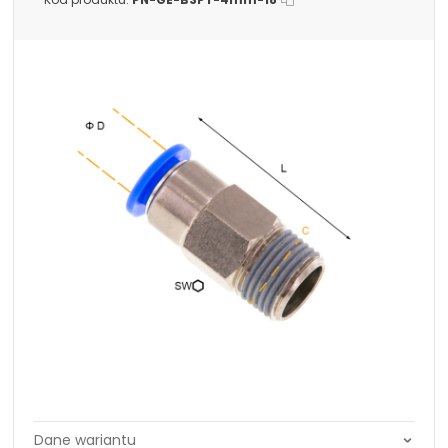
Dopuszczalna
-20°C do +80°C
temperatura pracy
materiału/produktu:
Opcje połączeniowe /
Do przewodów Tekalan
Propozycje
Do przewodów PU, PA, PE
instalacyjne: