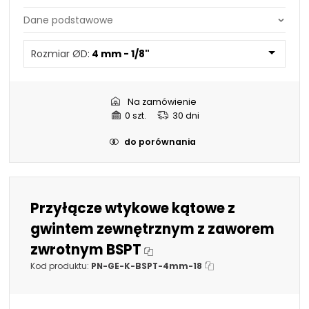
L - Długość:
27,5 mm
Ø D - Średnica
4 mm
Materiał / Składowe:
Tworzywo PBT - polimer
Rozmiar ØD:
4 mm - 1/8"
przewodu:
techniczny
NBR - Guma butadienowo-
SW - Rozmiar na klucz:
10 mm
nitrylowa
Na zamówienie
Mosiądz niklowany
C - Rozmiar gwintu:
1/8" BSPT
0 szt.
30 dni
Maksymalne ciśnienie
do porównania
-0,95 do 15 BAR
robocze:
Zastosowanie:
Automotive
Instalacje grzewcze
Przyłącze wtykowe kątowe z
Instalacje sprężonego
powietrza
gwintem zewnętrznym z zaworem
zwrotnym BSPT
Medium:
Sprężone powietrze
Kod produktu:
PN-GE-K-BSPT-4mm-18
Dopuszczalna
-20°C do +80°C