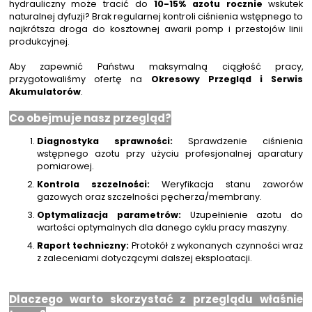
hydrauliczny może tracić do
10-15% azotu rocznie
wskutek
+48 669 834 274
+48 731 349 406
naturalnej dyfuzji? Brak regularnej kontroli ciśnienia wstępnego to
najkrótsza droga do kosztownej awarii pomp i przestojów linii
uszczelnienia@chss.pl
info@chss.pl
produkcyjnej.
Aby zapewnić Państwu maksymalną ciągłość pracy,
Centrum Hydrauliki Siłowej Jawor
przygotowaliśmy ofertę na
Okresowy Przegląd i Serwis
Akumulatorów
.
59-400 Jawor, ul. Kuziennicza 5, POLSKA
Co obejmuje nasz przegląd?
Biuro obsługi klienta:
Magazyn 24H:
Diagnostyka sprawności:
Sprawdzenie ciśnienia
+48 535 424 483
+48 665 001 770
wstępnego azotu przy użyciu profesjonalnej aparatury
pomiarowej.
+48 665 001 660
Kontrola szczelności:
Weryfikacja stanu zaworów
jawor@chss.pl
gazowych oraz szczelności pęcherza/membrany.
PN-PT: 7:00 - 16:00
Optymalizacja parametrów:
Uzupełnienie azotu do
wartości optymalnych dla danego cyklu pracy maszyny.
Raport techniczny:
Protokół z wykonanych czynności wraz
Projektowanie i budowa układów:
z zaleceniami dotyczącymi dalszej eksploatacji.
POWER HYDRAULICS SOLUTIONS
Sp. z o.o.
Dlaczego warto skorzystać z przeglądu właśnie
58-100 Świdnica, ul. Bystrzycka 17, POLSKA