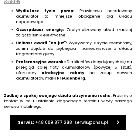
teraz?
NIP: PL 884 282 31 43
Wydłużasz życie pomp:
Prawidłowo naładowany
KRS: 0001073679
akumulator to mniejsze obciążenie dla układu
napędowego.
Oszczędzasz energię:
Zoptymalizowany układ rzadziej
Projekty:
załącza silniki elektryczne.
+48 732 527 128
Unikasz awarii "na już":
Wykrywamy zużycie membrany,
info@powerhydraulics.eu
zanim dojdzie do pęknięcia i zanieczyszczenia układu
fragmentami gumy.
www.powerhydraulics.eu
Preferencyjne warunki:
Dla klientów decydujących się na
przegląd całej floty akumulatorów (powyżej 5 sztuk),
Engineering for motion
oferujemy
atrakcyjne rabaty
na zakup nowych
akumulatorów marki
Freudenberg
.
Zadbaj o spokój swojego działu utrzymania ruchu.
Prosimy o
kontakt w celu ustalenia dogodnego terminu wizyty naszego
serwisu mobilnego.
Serwis:
+48 609 877 288 serwis@chss.pl