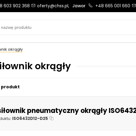
8 603 902 368
oferty@chss.pl,
Jawor
+48 665 001 660
Biuro obsługi klienta:
Oferty i wyceny:
+48 603 902 368
+48 603 902 368
biuro@chss.pl
oferty@chss.pl
wnik okrągły
PN-PT: 6:30 - 16:00
iłownik okrągły
Uszczelnienia techniczne:
Magazyn 24H:
1 produkt
+48 669 834 274
+48 731 349 406
uszczelnienia@chss.pl
info@chss.pl
siłownik pneumatyczny okrągły ISO643
duktu:
ISO6432D12–D25