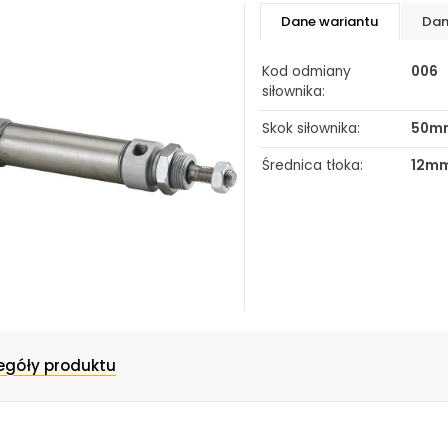
Biuro obsługi klienta:
Magazyn 24H:
Dane wariantu
Dan
+48 535 424 483
+48 665 001 770
+48 665 001 660
Kod odmiany
006
siłownika:
jawor@chss.pl
PN-PT: 7:00 - 16:00
Skok siłownika:
50m
Średnica tłoka:
12m
egóły produktu