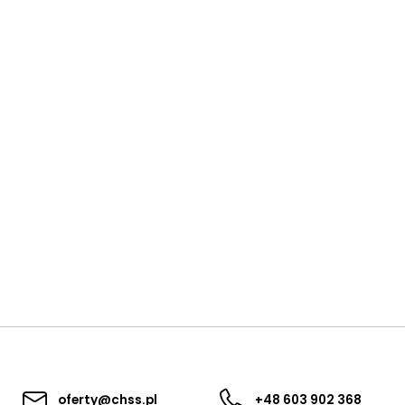
oferty@chss.pl
+48 603 902 368