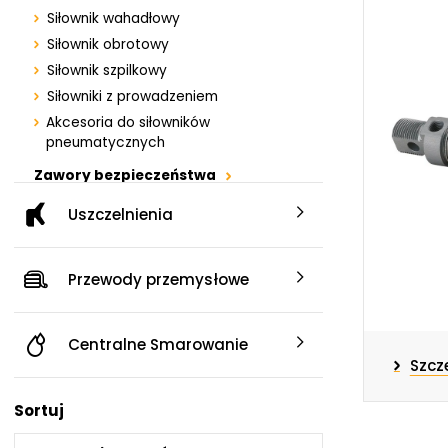
Centrum Hydrauliki Siłowej Jawor
Siłownik wahadłowy
59-400 Jawor, ul. Kuziennicza 5, POLSKA
Siłownik obrotowy
Siłownik szpilkowy
Siłowniki z prowadzeniem
Akcesoria do siłowników
pneumatycznych
Zawory bezpieczeństwa
Węże pneumatyczne
Uszczelnienia
Przygotowanie powietrza
Zawory kulowe
Przewody przemysłowe
Centralne Smarowanie
Szcz
Sortuj