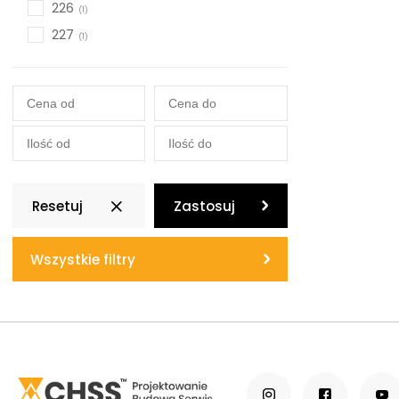
226
227
Resetuj
Zastosuj
Wszystkie filtry