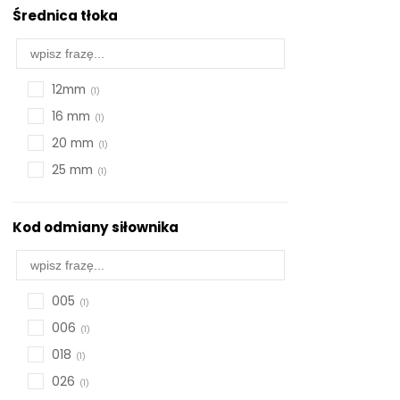
550 mm
Średnica tłoka
600 mm
650mm
700 mm
12mm
750mm
16 mm
800 mm
20 mm
850mm
25 mm
900 mm
950mm
Kod odmiany siłownika
1000 mm
Inny skok
005
006
018
026