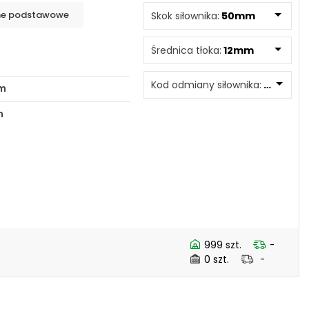
e podstawowe
Skok siłownika:
50mm
www.powerhydraulics.eu
Engineering for motion
Średnica tłoka:
12mm
Kod odmiany siłownika:
006
m
m
999 szt.
-
0 szt.
-