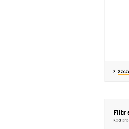
Szcz
Filt
Kod pro