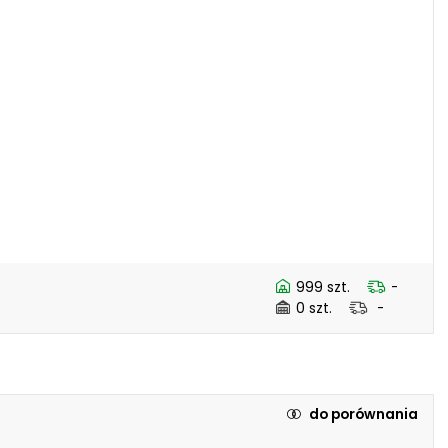
999 szt.
-
0 szt.
-
do porównania