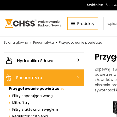
Świdnica
+4
Złącza z tworzywa / mosiądz
Produkty
niklowany
Centrum Hydrauliki Siłowej Świdnica
Zawory i elektrozawory
58-100 Świdnica, ul. Bystrzycka 17, POLSKA
Szybkozłącza
CHSS.PL DAWID WOŹNY
Strona główna
Pneumatyka
Przygotowanie powietrza
NIP: PL 884 272 02 42
Akcesoria do szybkozłączy
Przyg
Zawory membranowe
Hydraulika Siłowa
Siłowniki pneumatyczne
Zapewnij sw
Siłowniki:
Serwis:
Zawory bezpieczeństwa
powietrze z
Pneumatyka
siłowników o
+48 690 884 272
+48 536 202 250
Węże pneumatyczne
ciśnienia o
silowniki@chss.pl
+48 609 877 288
Przygotowanie powietrza
żywotności 
serwis@chss.pl
Filtry separujące wodę
Mikrofiltry
Filtry z aktywnym węglem
Regulatory ciśnienia