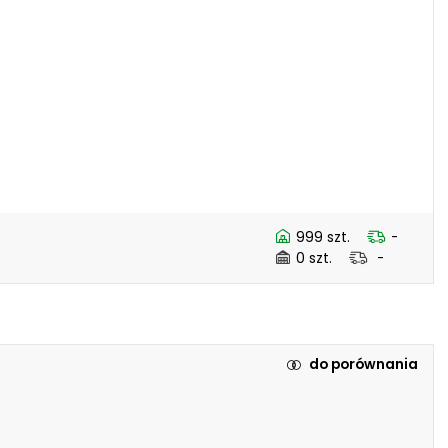
999 szt.
-
0 szt.
-
do porównania