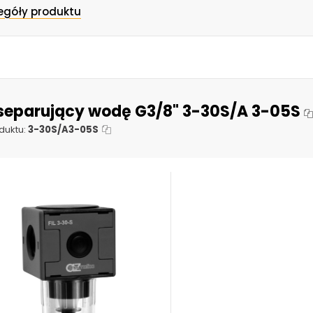
egóły produktu
r separujący wodę G3/8" 3-30S/A 3-05S
duktu:
3-30S/A3-05S