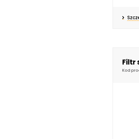
Szcz
Filt
Kod pro