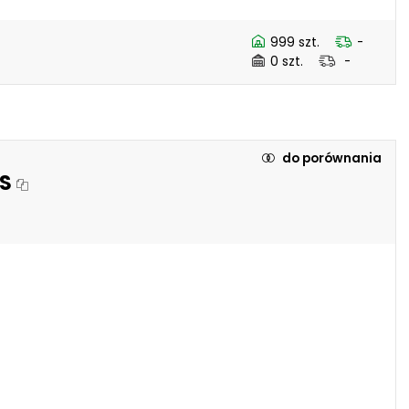
999 szt.
-
0 szt.
-
do porównania
-S