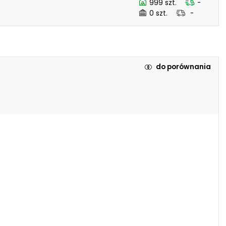
999 szt.
-
0 szt.
-
do porównania