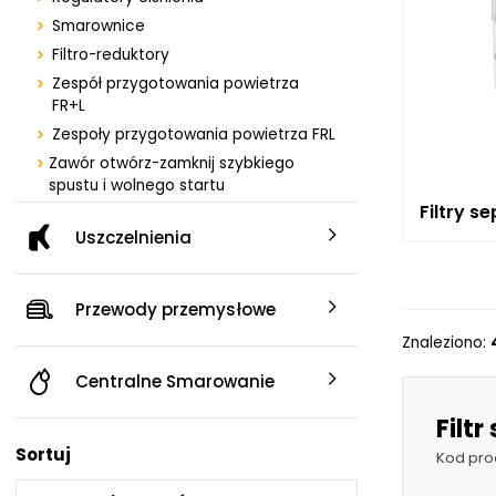
Centrum Hydrauliki Siłowej Jawor
Smarownice
59-400 Jawor, ul. Kuziennicza 5, POLSKA
Filtro-reduktory
Zespół przygotowania powietrza
FR+L
Zespoły przygotowania powietrza FRL
Zawór otwórz-zamknij szybkiego
spustu i wolnego startu
Filtry s
Regulatory ciśnienia sterowane
elektronicznie
Uszczelnienia
Zespoły przygotowania powietrza
MINI
Zawór o
Sm
Przewody przemysłowe
szybki
Zawory kulowe
Znaleziono:
woln
Centralne Smarowanie
Filt
Sortuj
Kod pro