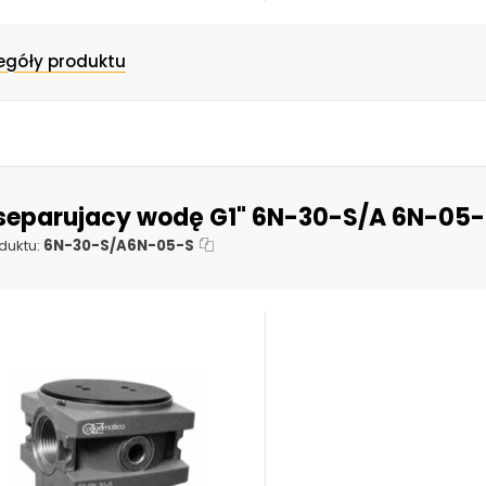
egóły produktu
r separujacy wodę G1" 6N-30-S/A 6N-05
duktu:
6N-30-S/A6N-05-S