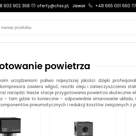
8 603 902 368
oferty@chss.pl,
Jawor
+48 665 001 660
Biuro obsługi klienta:
Oferty i wyceny:
+48 603 902 368
+48 603 902 368
biuro@chss.pl
oferty@chss.pl
PN-PT: 6:30 - 16:00
otowanie powietrza
oim urządzeniom paliwo najwyższej jakości dzięki profesjon
Uszczelnienia techniczne:
Magazyn 24H:
 kompresora zawiera wilgoć, resztki oleju i zanieczyszczenia st
raz narzędzi. Nasze stacje przygotowania powietrza skutecznie elim
+48 669 834 274
+48 731 349 406
raz – tam gdzie to konieczne – odpowiednie smarowanie układu. 
uszczelnienia@chss.pl
info@chss.pl
komponentów pneumatycznych i redukcji kosztów związanych z p