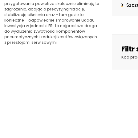
przygotowania powietrza skutecznie eliminują te
Szcz
zagrożenia, dbając o precyzyjną filtrację,
stabilizację ciśnienia oraz – tam gdzie to
konieczne – odpowiednie smarowanie układu.
Inwestycja w jednostki FRL to najprostsza droga
do wydłużenia żywotności komponentów
pneumatycznych i redukcji kosztów związanych
z przestojami serwisowymi.
Filt
Kod pro