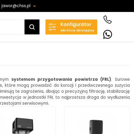
jawor@chss.pl
Konfigurator
Projektowanie i budowa
wkrótce dostępny
układów:
POWER HYDRAULICS
SOLUTIONS
Sp. z o.o.
58-100 Świdnica, ul. Bystrzycka 17,
POLSKA
alnym
systemom przygotowania powietrza (FRL)
. Surowe
NIP: PL 884 282 31 43
ałe, które mogą prowadzić do korozji i przedwczesnego zużycia
KRS: 0001073679
inują te zagrożenia, dbając o precyzyjną filtrację, stabilizację
Inwestycja w jednostki FRL to najprostsza droga do wydłużenia
rzestojami serwisowymi.
Projekty:
+48 732 527 128
info@powerhydraulics.eu