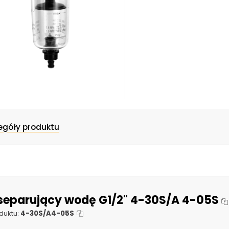
egóły produktu
r separujący wodę G1/2" 4-30S/A 4-05S
duktu:
4-30S/A4-05S