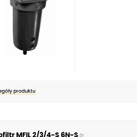
egóły produktu
ofiltr MFIL 2/3/4-S 6N-S