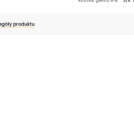
Rozmiar gwintu A-B:
3/8"
L:
102 
L1:
53 
egóły produktu
L2:
40 
H:
70 
H1:
45 
H2:
13,5
S:
40 