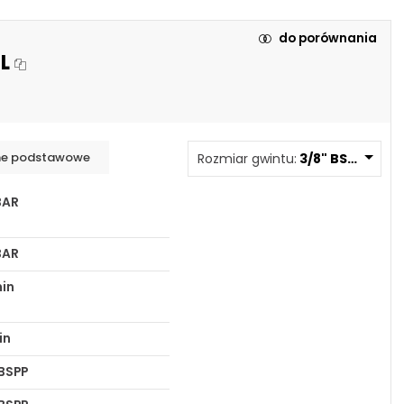
m
do porównania
L
mm
mm
mm
e podstawowe
Rozmiar gwintu:
3/8" BSPP DLF 1 
BAR
BAR
min
in
 BSPP