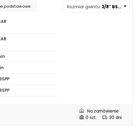
e podstawowe
Rozmiar gwintu:
3/8" BSPP V - EQ
Projekty:
+48 732 527 128
BAR
info@powerhydraulics.eu
BAR
www.powerhydraulics.eu
Engineering for motion
min
in
 BSPP
 BSPP
mm
Na zamówienie
mm
0 szt.
30 dni
mm
mm