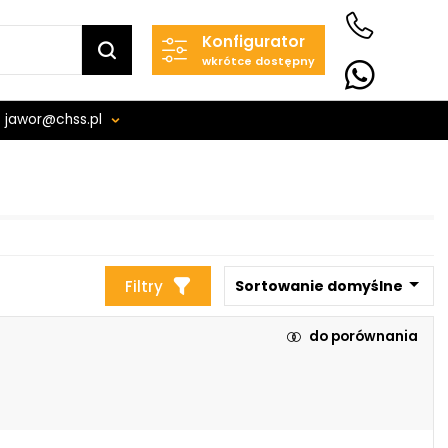
Konfigurator
wkrótce dostępny
jawor@chss.pl
Projektowanie i budowa
układów:
POWER HYDRAULICS
SOLUTIONS
Filtry
Sortowanie domyślne
Sp. z o.o.
58-100 Świdnica, ul. Bystrzycka 17,
do porównania
POLSKA
NIP: PL 884 282 31 43
KRS: 0001073679