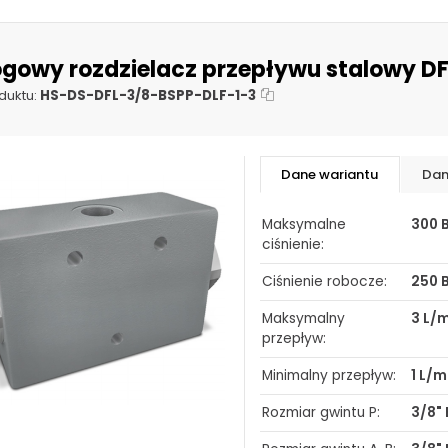
ØG:
7 m
ogowy rozdzielacz przepływu stalowy DF
H:
35 
duktu:
HS-DS-DFL-3/8-BSPP-DLF-1-3
H1:
68 
S:
48 
Dane wariantu
Dan
Maksymalne
300 
ciśnienie:
Ciśnienie robocze:
250 
Maksymalny
3 L/
przepływ:
Minimalny przepływ:
1 L/m
Rozmiar gwintu P:
3/8"