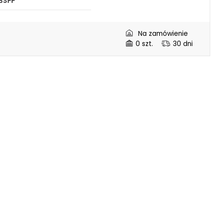
 BSPP
mm
Na zamówienie
mm
0 szt.
30 dni
mm
mm
mm
 mm
mm