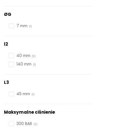
ØG
7 mm
l2
40 mm
140 mm
L3
45 mm
Maksymalne ciśnienie
300 BAR