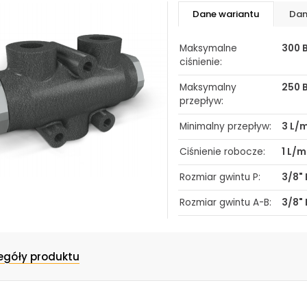
Dane wariantu
Dan
Maksymalne
300 
ciśnienie:
Biuro obsługi klienta:
Magazyn 24H:
Maksymalny
250 
+48 535 424 483
+48 665 001 770
przepływ:
+48 665 001 660
Minimalny przepływ:
3 L/
jawor@chss.pl
Ciśnienie robocze:
1 L/m
PN-PT: 7:00 - 16:00
Rozmiar gwintu P:
3/8"
Rozmiar gwintu A-B:
3/8"
L:
117 
L1:
53 
egóły produktu
L2:
40 
L3:
45 