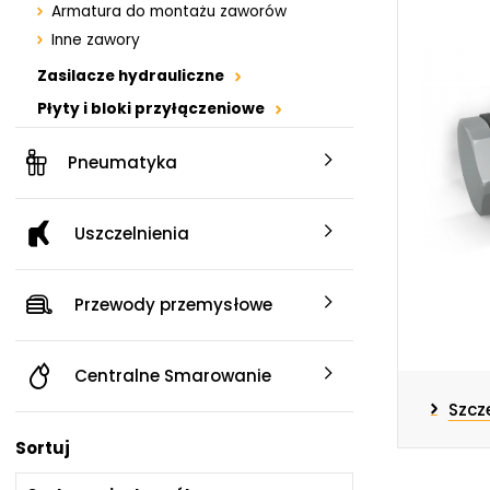
Armatura do montażu zaworów
serwis@chss.pl
Inne zawory
Zasilacze hydrauliczne
Płyty i bloki przyłączeniowe
Centrum Hydrauliki Siłowej Jawor
Zbiorniki i akcesoria
59-400 Jawor, ul. Kuziennicza 5, POLSKA
Pneumatyka
Przekaźniki ciśnienia
Filtracja
Uszczelnienia
Szybkozłącza
Rury hydrauliczne i mocowania
Przewody przemysłowe
Technika pomiarowa
Chłodnice
Przewody hydrauliczne
Centralne Smarowanie
Absorbent oleju, środki czystości,
Szcz
chemia, smary
Sortuj