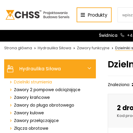
Zawory funkcyjne
Podwójne zawory sterowane
Produkty
Pojedyncze zawory sterowane
Zawory przeciążeniowo-blokujące
Świdnica
+4
Zawory przelewowe
Zawory przelewowe krzyżowe
Strona główna
Hydraulika Siłowa
Zawory funkcyjne
Dzielniki
Zawory sekwencyjne
Zawory redukujące ciśnienie
Centrum Hydrauliki Siłowej Świdnica
Dziel
Zawory zwrotne i zabezpieczające
Hydraulika Siłowa
58-100 Świdnica, ul. Bystrzycka 17, POLSKA
Zawory sterujące przepływem
CHSS.PL DAWID WOŹNY
Dzielniki strumienia
NIP: PL 884 272 02 42
Znaleziono:
Zawory 2 pompowe odciążające
Zawory krańcowe
Zawory do pługa obrotowego
2 dr
Siłowniki:
Serwis:
Zawory kulowe
Kod pro
+48 690 884 272
+48 536 202 250
Zawory przełączające
Złącza obrotowe
silowniki@chss.pl
+48 609 877 288