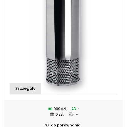
NIP: PL 884 282 31 43
KRS: 0001073679
Projekty:
+48 732 527 128
info@powerhydraulics.eu
www.powerhydraulics.eu
Engineering for motion
999 szt.
-
0 szt.
-
do porównania