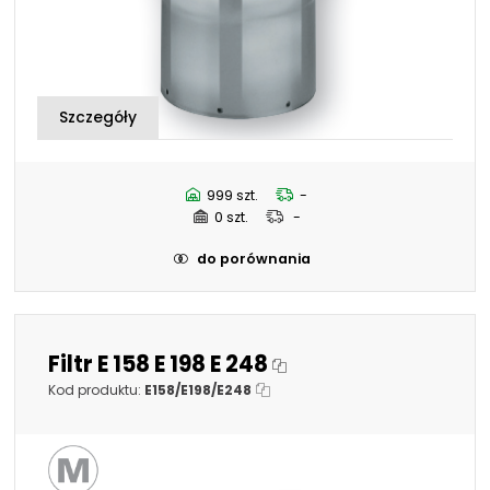
999 szt.
-
0 szt.
-
do porównania
Filtr E 158 E 198 E 248
Kod produktu:
E158/E198/E248