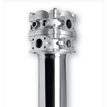
+48 669 834 274
+48 731 349 406
uszczelnienia@chss.pl
info@chss.pl
Centrum Hydrauliki Siłowej Jawor
59-400 Jawor, ul. Kuziennicza 5, POLSKA
Biuro obsługi klienta:
Magazyn 24H:
+48 535 424 483
+48 665 001 770
+48 665 001 660
jawor@chss.pl
PN-PT: 7:00 - 16:00
Projektowanie i budowa układów:
POWER HYDRAULICS SOLUTIONS
Sp. z o.o.
58-100 Świdnica, ul. Bystrzycka 17, POLSKA