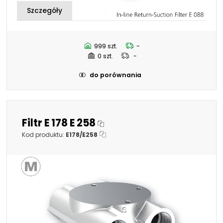
999 szt.
-
0 szt.
-
do porównania
Filtr E 178 E 258
Kod produktu:
E178/E258