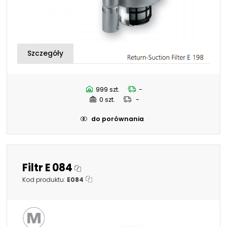
999 szt.
-
0 szt.
-
do porównania
Filtr E 084
Kod produktu:
E084