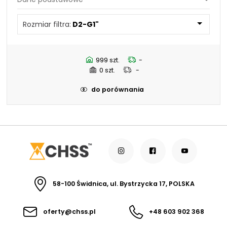
Rozmiar filtra:
D1-G1"
Rozmiar filtra:
D2-G1"
D1-1.5/16"-12UN
D2-1.5/16"-12UN
999 szt.
-
0 szt.
-
do porównania
58-100 Świdnica, ul. Bystrzycka 17, POLSKA
oferty@chss.pl
+48 603 902 368