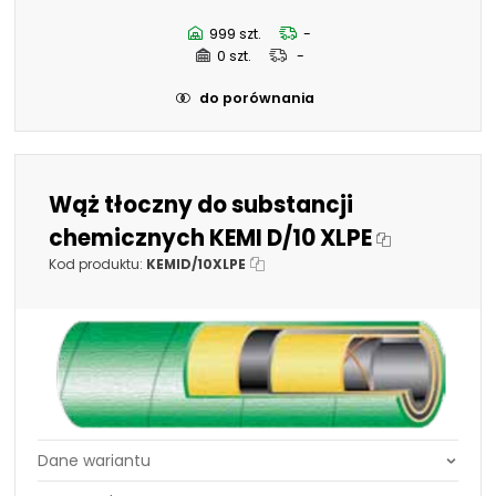
101,6 mm - 4"
19 mm - 3/4"
999 szt.
-
32 mm - 1.1/4"
0 szt.
-
38 mm - 1.1/2"
do porównania
Wąż tłoczny do substancji
chemicznych KEMI D/10 XLPE
Kod produktu:
KEMID/10XLPE