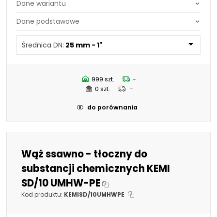
Średnica DN:
25 mm - 1"
Średnica DN:
44,5 mm - 1.3/4"
Średnica DN:
25 mm - 1"
50,8 mm - 2"
63,5 mm - 2.1/2"
70 mm - 2.3/4"
76,2 mm - 3"
999 szt.
-
101,6 mm - 4"
0 szt.
-
19 mm - 3/4"
32 mm - 1.1/4"
do porównania
38 mm - 1.1/2"
Wąż ssawno - tłoczny do
substancji chemicznych KEMI
SD/10 UMHW-PE
Kod produktu:
KEMISD/10UMHWPE