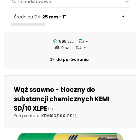
Średnica DN:
25 mm - 1"
Średnica DN:
44,5 mm - 1.3/4"
Średnica DN:
25 mm - 1"
50,8 mm - 2"
63,5 mm - 2.1/2"
76,2 mm - 3"
101,6 mm - 4"
999 szt.
-
19 mm - 3/4"
0 szt.
-
32 mm - 1.1/4"
38 mm - 1.1/2"
do porównania
Wąż ssawno - tłoczny do
substancji chemicznych KEMI
SD/10 XLPE
Kod produktu:
KEMISD/10XLPE