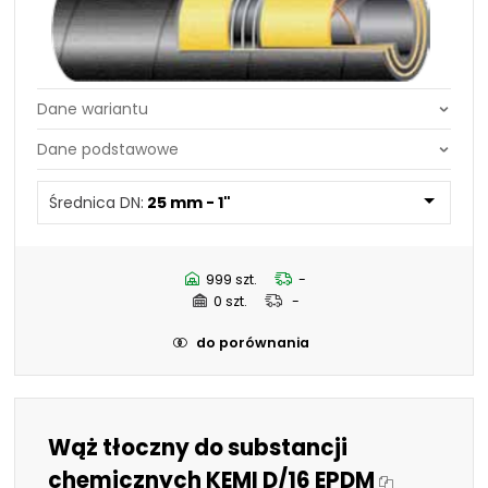
Średnica DN:
25 mm - 1"
Średnica DN:
44,5 mm - 1.3/4"
Średnica DN:
25 mm - 1"
50,8 mm - 2"
63,5 mm - 2.1/2"
70 mm - 2.3/4"
76,2 mm - 3"
999 szt.
-
101,6 mm - 4"
0 szt.
-
19 mm - 3/4"
32 mm - 1.1/4"
do porównania
38 mm - 1.1/2"
Wąż tłoczny do substancji
chemicznych KEMI D/16 EPDM