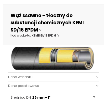
Wąż ssawno - tłoczny do
substancji chemicznych KEMI
SD/16 EPDM
Kod produktu:
KEMISD/16EPDM
Średnica DN:
25 mm - 1"
Średnica DN:
50,8 mm - 2"
Średnica DN:
25 mm - 1"
63,5 mm - 2.1/2"
76,2 mm - 3"