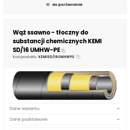
do porównania
Wąż ssawno - tłoczny do
substancji chemicznych KEMI
SD/16 UMHW-PE
Kod produktu:
KEMISD/16UMHWPE
Średnica DN:
25 mm - 1"
Średnica DN: