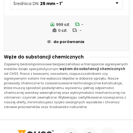
50,8 mm - 2"
Średnica DN:
25 mm - 1"
63,5 mm - 2.1/2"
76,2 mm - 3"
101,6 mm - 4"
19 mm - 3/4"
999 szt.
-
32 mm - 1.1/4"
0 szt.
-
38 mm - 1.1/2"
do porównania
Węże do substancji chemicznych
Zapewnij bezkompromisowe bezpieczeństwo w transporcie agresywnych
mediów dzięki specjalistycznym
wężom do substancji chemicznych
od CHSS. Praca z kwasami, zasadami, rozpuszczalnikami czy
agresywnymi solami nie wybacza błędów w doborze sprzętu. Nasze
przewody chemiczne to zaawansowane technologicznie konstrukcje,
które muszą sprostać podwójnemu wyzwaniu: pełnej odporności
chemicznej warstwy wewnętrznej oraz wytrzymałości mechanicznej na
ciśnienie i czynniki zewnętrzne. Wybierając certyfikowane rozwiązania z
naszej oferty, minimalizujesz ryzyko awaryjnych wycieków i chronisz
zdrowie pracowników oraz środowisko naturalne.