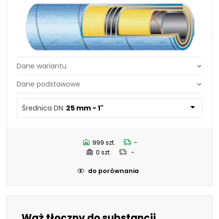
Średnica DN:
25 mm - 1"
Średnica DN:
44,5 mm - 1.3/4"
Średnica DN:
25 mm - 1"
50,8 mm - 2"
63,5 mm - 2.1/2"
70 mm - 2.3/4"
76,2 mm - 3"
999 szt.
-
101,6 mm - 4"
0 szt.
-
19 mm - 3/4"
32 mm - 1.1/4"
do porównania
38 mm - 1.1/2"
Wąż tłoczny do substancji