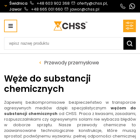
Świdnica
+48 603 902 368
oferty@chss.pl,
Jawor
+48 665 001 660
jawor@chss.pl
Centrum Hydrauliki Siłowej Świdnica
58-100 Świdnica, ul. Bystrzycka 17, POLSKA
CHSS.PL DAWID WOŹNY
NIP: PL 884 272 02 42
Biuro obsługi klienta:
Oferty i wyceny:
Przewody przemysłowe
+48 603 902 368
+48 603 902 368
biuro@chss.pl
oferty@chss.pl
Węże do substancji
PN-PT: 6:30 - 16:00
chemicznych
Siłowniki:
Serwis:
Zapewnij bezkompromisowe bezpieczeństwo w transporcie
+48 690 884 272
+48 536 202 250
agresywnych mediów dzięki specjalistycznym
wężom do
substancji chemicznych
od CHSS. Praca z kwasami, zasadami,
silowniki@chss.pl
+48 609 877 288
rozpuszczalnikami czy agresywnymi solami nie wybacza błędów
serwis@chss.pl
w doborze sprzętu. Nasze przewody chemiczne to
zaawansowane technologicznie konstrukcje, które muszą
sprostać podwójnemu wyzwaniu: pełnej odporności chemicznej
Uszczelnienia techniczne:
Magazyn 24H: