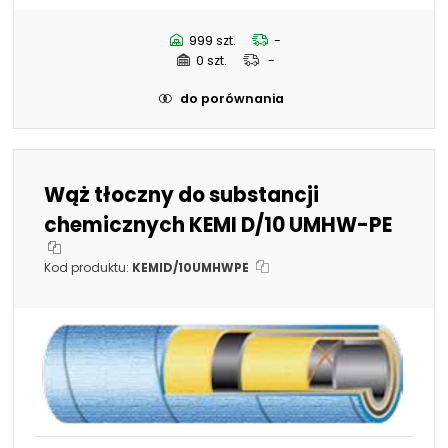
76,2 mm - 3"
101,6 mm - 4"
19 mm - 3/4"
999 szt.
-
32 mm - 1.1/4"
0 szt.
-
38 mm - 1.1/2"
do porównania
Wąż tłoczny do substancji
chemicznych KEMI D/10 UMHW-PE
Kod produktu:
KEMID/10UMHWPE