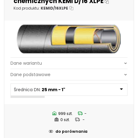
chemicznych KEMI D/16 XLPE
Kod produktu:
KEMID/16XLPE
Średnica DN:
25 mm - 1"
Średnica DN:
50,8 mm - 2"
Średnica DN:
25 mm - 1"
63,5 mm - 2.1/2"
76,2 mm - 3"
101,6 mm - 4"
19 mm - 3/4"
999 szt.
-
32 mm - 1.1/4"
0 szt.
-
38 mm - 1.1/2"
do porównania