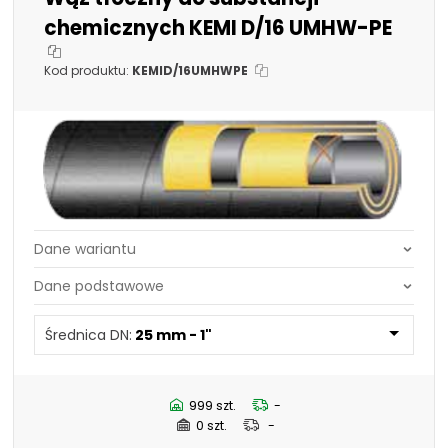
chemicznych KEMI D/16 UMHW-PE
Kod produktu:
KEMID/16UMHWPE
Średnica DN:
25 mm - 1"
Średnica DN:
50,8 mm - 2"
Średnica DN:
25 mm - 1"
63,5 mm - 2.1/2"
76,2 mm - 3"
101,6 mm - 4"
19 mm - 3/4"
999 szt.
-
32 mm - 1.1/4"
0 szt.
-
38 mm - 1.1/2"