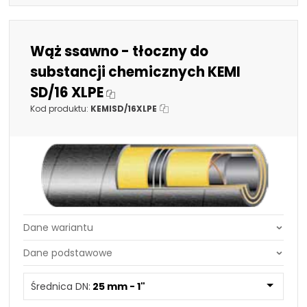
Wąż ssawno - tłoczny do
substancji chemicznych KEMI
SD/16 XLPE
Kod produktu:
KEMISD/16XLPE
Średnica DN:
25 mm - 1"
Średnica DN:
50,8 mm - 2"
Średnica DN:
25 mm - 1"
63,5 mm - 2.1/2"