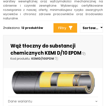
warstwy wewnętrznej oraz wytrzymałości mechanicznej na
+48 669 834 274
+48 731 349 406
ciśnienie i czynniki zewnętrzne. Wybierając certyfikowane
rozwiązania z naszej oferty, minimalizujesz ryzyko awaryjnych
uszczelnienia@chss.pl
info@chss.pl
wycieków i chronisz zdrowie pracowników oraz środowisko
naturalne.
Centrum Hydrauliki Siłowej Jawor
Filtry
Sortowanie 
Znaleziono:
12 produktów
59-400 Jawor, ul. Kuziennicza 5, POLSKA
Wąż tłoczny do substancji
Biuro obsługi klienta:
Magazyn 24H:
+48 535 424 483
+48 665 001 770
chemicznych KEMI D/10 EPDM
+48 665 001 660
Kod produktu:
KEMID/10EPDM
jawor@chss.pl
PN-PT: 7:00 - 16:00
Projektowanie i budowa układów:
POWER HYDRAULICS SOLUTIONS
Sp. z o.o.
58-100 Świdnica, ul. Bystrzycka 17, POLSKA