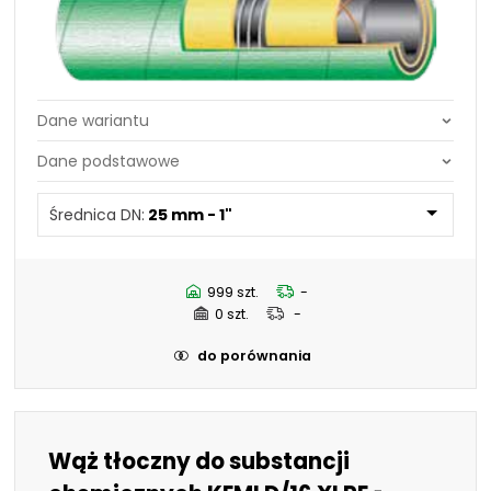
Średnica DN:
25 mm - 1"
Średnica DN:
44,5 mm - 1.3/4"
Średnica DN:
25 mm - 1"
50,8 mm - 2"
63,5 mm - 2.1/2"
70 mm - 2.3/4"
76,2 mm - 3"
999 szt.
-
101,6 mm - 4"
0 szt.
-
19 mm - 3/4"
32 mm - 1.1/4"
do porównania
38 mm - 1.1/2"
Wąż tłoczny do substancji