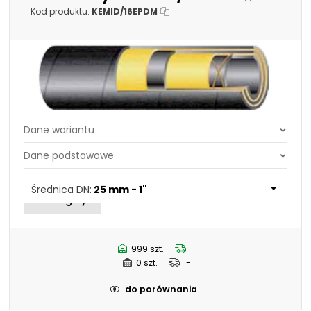
Kod produktu:
KEMID/16EPDM
Średnica DN:
25 mm - 1"
Średnica DN:
50,8 mm - 2"
Średnica DN:
25 mm - 1"
63,5 mm - 2.1/2"
76,2 mm - 3"
101,6 mm - 4"
19 mm - 3/4"
999 szt.
-
32 mm - 1.1/4"
0 szt.
-
38 mm - 1.1/2"
do porównania