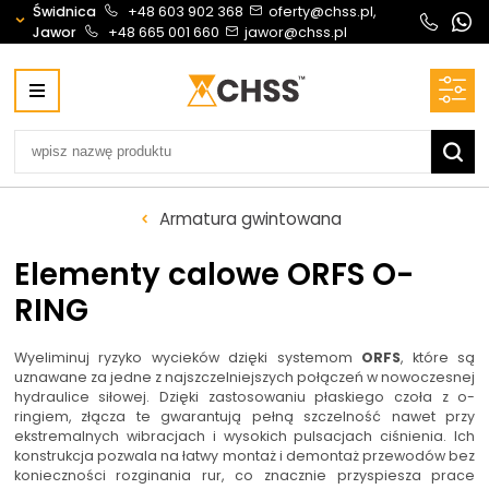
Świdnica
+48 603 902 368
oferty@chss.pl,
Jawor
+48 665 001 660
jawor@chss.pl
Centrum Hydrauliki Siłowej Świdnica
58-100 Świdnica, ul. Bystrzycka 17, POLSKA
CHSS.PL DAWID WOŹNY
NIP: PL 884 272 02 42
Biuro obsługi klienta:
Oferty i wyceny:
Armatura gwintowana
+48 603 902 368
+48 603 902 368
biuro@chss.pl
oferty@chss.pl
Elementy calowe ORFS O-
PN-PT: 6:30 - 16:00
RING
Siłowniki:
Serwis:
Wyeliminuj ryzyko wycieków dzięki systemom
ORFS
, które są
+48 690 884 272
+48 536 202 250
uznawane za jedne z najszczelniejszych połączeń w nowoczesnej
hydraulice siłowej. Dzięki zastosowaniu płaskiego czoła z o-
silowniki@chss.pl
+48 609 877 288
ringiem, złącza te gwarantują pełną szczelność nawet przy
serwis@chss.pl
ekstremalnych wibracjach i wysokich pulsacjach ciśnienia. Ich
konstrukcja pozwala na łatwy montaż i demontaż przewodów bez
konieczności rozginania rur, co znacznie przyspiesza prace
Uszczelnienia techniczne:
Magazyn 24H: