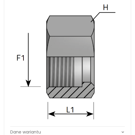
NIP: PL 884 282 31 43
KRS: 0001073679
Projekty:
+48 732 527 128
info@powerhydraulics.eu
www.powerhydraulics.eu
Engineering for motion