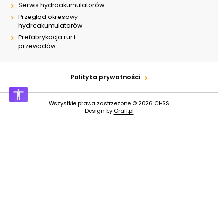
Dobre przewodnictwo
Serwis hydroakumulatorów
cieplne
Przegląd okresowy
Praca w trudnych
hydroakumulatorów
warunkach
Odporność na działanie
Prefabrykacja rur i
obciążeń mechanicznych
przewodów
Odporność na działanie
wysokich temperatur
Polityka prywatności
Wszystkie prawa zastrzeżone © 2026
CHSS
Design by
Graff.pl