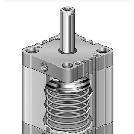
Medium:
Przefiltrowane sprężone
powietrze
Dopuszczalna
temp. otocz. -20°C do
temperatura pracy
+80°C (dla Vitonu +150°C)
materiału/produktu:
temp. medium 0°C do
+40°C
Opcje połączeniowe /
Do zaworów
Propozycje
pneumatycznych
instalacyjne:
Do rozdzielaczy
pneumatycznych
Do złączy wtykowych
Do przyłączy wtykowych
Do szybkozłączy
Do bloków
pneumatycznych
Do przewodów PU, PA, PE
Zalety
Wykonany wg normy ISO
materiału/produktu: