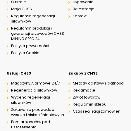
instalacyjne:
O firmie
Logowanie
Do rozdzielaczy
Misja CHSS
Rejestracja
pneumatycznych
Do złączy wtykowych
Regulamin regeneracji
Kontakt
Do przyłączy wtykowych
siłowników
Do szybkozłączy
Regulamin produkcji i
Do bloków
gwarancji przewodów CHSS
pneumatycznych
MINING SPEC 24
Do przewodów PU, PA, PE
Polityka prywatności
Polityka Cookies
Zalety
Wykonany wg normy ISO
materiału/produktu:
6431/15552
Amortyzacja:
Usługi CHSS
Zakupy z CHSS
pneumatyczna
Smarownie: niewymagane
Magazyny Alarmowe 24/7
Metody dostawy i płatności
Zwiększona ochrona przed
korozją
Regeneracja siłowników
Reklamacje
Zwiększona ochrona przed
Wycena regeneracji
Zwrot towarów
korozją chemiczną
siłowników
Regulamin sklepu
Brak adsorpcji
Zakuwanie przewodów
nieprzyjemnych zapachów
Czas realizacji zamówień
wysoko i niskociśnieniowych
Odporność na
promieniowanie słoneczne
Pomiar kanałów pod
UV
uszczelnienia