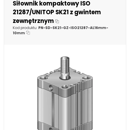
Siłownik kompaktowy ISO
150mm
700mm
21287/UNITOP SK21 z gwintem
200mm
zewnętrznym
750mm
250mm
Kod produktu:
PN-SD-SK21-GZ-ISO21287-AL16mm-
800mm
10mm
300mm
850mm
350mm
Średnica tłoka:
16mm
20mm
25mm