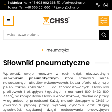
Świdnica
+48 603 902 368
oferty@chss.pl,
Jawor
+48 665 001 660
jawor@chss.pl
Centrum Hydrauliki Siłowej Świdnica
58-100 Świdnica, ul. Bystrzycka 17, POLSKA
CHSS.PL DAWID WOŹNY
NIP: PL 884 272 02 42
Biuro obsługi klienta:
Oferty i wyceny:
Pneumatyka
+48 603 902 368
+48 603 902 368
biuro@chss.pl
oferty@chss.pl
Siłowniki pneumatyczne
PN-PT: 6:30 - 16:00
Wprowadź swoje maszyny w ruch dzięki niezawodnym
siłownikom pneumatycznym
, które stanowią serce
Siłowniki:
Serwis:
nowoczesnych układów wykonawczych. Nasza oferta obejmuje
+48 690 884 272
+48 536 202 250
pełen zakres rozwiązań – od znormalizowanych siłowników
profilowych i okrągłych (zgodnych z normami ISO 6432, ISO
silowniki@chss.pl
+48 609 877 288
15552), po kompaktowe siłowniki krótkoskokowe, idealne do pracy
serwis@chss.pl
w ograniczonej przestrzeni. Każdy siłownik dostępny w CHSS to
gwarancja płynnej pracy, wysokiej dynamiki oraz długiej
żywotności, uzyskanej dzięki zastosowaniu precyzyjnych
Uszczelnienia techniczne:
Magazyn 24H: