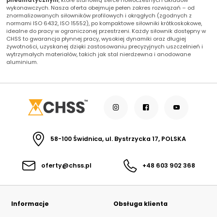
korozją
wykonawczych. Nasza oferta obejmuje pełen zakres rozwiązań – od
Zwiększona ochrona przed
R:
NA
znormalizowanych siłowników profilowych i okrągłych (zgodnych z
Zastosowanie:
korozją chemiczną
Automotive
normami ISO 6432, ISO 15552), po kompaktowe siłowniki krótkoskokowe,
Brak adsorpcji
idealne do pracy w ograniczonej przestrzeni. Każdy siłownik dostępny w
AM:
NA
Instalacje sprężonego
nieprzyjemnych zapachów
CHSS to gwarancja płynnej pracy, wysokiej dynamiki oraz długiej
powietrza
żywotności, uzyskanej dzięki zastosowaniu precyzyjnych uszczelnień i
Odporność na
BG:
NA
Przemysł budowlany
wytrzymałych materiałów, takich jak stal nierdzewna i anodowane
promieniowanie słoneczne
Przemysł górniczy
aluminium.
UV
EE:
NA
Przemysł maszynowy
Dobre przewodnictwo
Przemysł okrętowy
cieplne
KK:
NA
Przemysł rolniczy
Praca w trudnych
SW:
NA
warunkach
Medium:
Odporność na działanie
Przefiltrowane sprężone
VA:
NA
obciążeń mechanicznych
powietrze
Odporność na działanie
VD:
NA
wysokich temperatur
58-100 Świdnica, ul. Bystrzycka 17, POLSKA
Dopuszczalna
WH:
NA
temp. medium 0°C do
temperatura pracy
+40°C
materiału/produktu:
oferty@chss.pl
+48 603 902 368
temp. otocz. -30°C do
+80°C (dla Vitonu +150°C)
Opcje połączeniowe /
Informacje
Obsługa klienta
Do zaworów
Propozycje
pneumatycznych