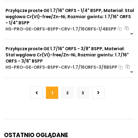
0 szt
30 dni
Przyłącze proste GE 1.7/16" ORFS - 1/4" BSPP, Materiał: Stal
węglowa Cr(VI)-free/Zn-Ni, Rozmiar gwintu: 1.7/16" ORFS
- 1/4" BSPP
HS-PRO-GE-ORFS-BSPP-CRV-1.7/16ORFS-1/4BSPP
Na zamówienie
0 szt
30 dni
Przyłącze proste GE 1.7/16" ORFS - 3/8" BSPP, Materiał:
Stal węglowa Cr(VI)-free/Zn-Ni, Rozmiar gwintu: 1.7/16"
ORFS - 3/8" BSPP
HS-PRO-GE-ORFS-BSPP-CRV-1.7/16ORFS-3/8BSPP
Na zamówienie
0 szt
30 dni
1
2
3
OSTATNIO OGLĄDANE