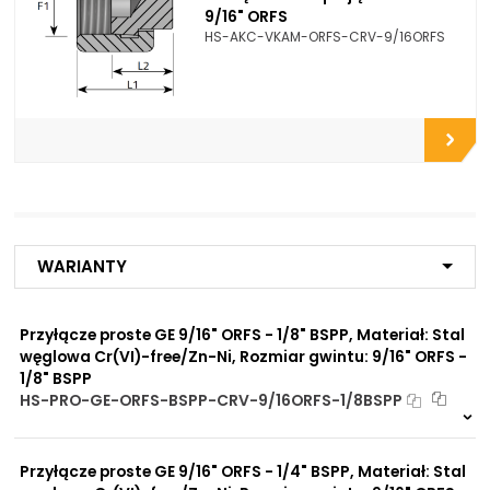
9/16" ORFS
HS-AKC-VKAM-ORFS-CRV-9/16ORFS
Opcje połączeniowe /
Do flanszy i przyłączy pomp
Propozycje instalacyjne:
zębatych
Do zbiorników
Do chłodnic
Do filtrów
Do złączy
Do przyłączy
Do zaworów funkcyjnych
Do rozdzielaczy
Do zaworów kulowych
Do szybkozłączy
Warianty
Do siłowników
hydraulicznych
Do silników hydraulicznych
Przyłącze proste GE 9/16" ORFS - 1/8" BSPP, Materiał: Stal
Do płyt i bloków
węglowa Cr(VI)-free/Zn-Ni, Rozmiar gwintu: 9/16" ORFS -
przyłączeniowych
1/8" BSPP
Do końcówek w
elastycznych gotowych
HS-PRO-GE-ORFS-BSPP-CRV-9/16ORFS-1/8BSPP
przewodach
8 szt
48 h
Do rur precyzyjnych
9754 szt
4 dni
bezszwowych
Przyłącze proste GE 9/16" ORFS - 1/4" BSPP, Materiał: Stal
Do przewodów Tekalan