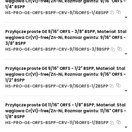
węglowa Cr(VI)-free/Zn-Ni, Rozmiar gwintu: 9/16" ORFS -
Do przewodów PU, PA, PE
1/4" BSPP
Do rur miedzianych
HS-PRO-GE-ORFS-BSPP-CRV-9/16ORFS-1/4BSPP
Do rur aluminiowych
12 szt
48 h
5638 szt
4 dni
Zalety
Przyłącze proste GE 9/16" ORFS - 3/8" BSPP, Materiał: Stal
Zwiększona ochrona przed
materiału/produktu:
korozją chemiczną
węglowa Cr(VI)-free/Zn-Ni, Rozmiar gwintu: 9/16" ORFS -
Praca pod wysokim
3/8" BSPP
ciśnieniem
HS-PRO-GE-ORFS-BSPP-CRV-9/16ORFS-3/8BSPP
Brak adsorpcji
6 szt
48 h
nieprzyjemnych zapachów
6380 szt
4 dni
Odporność na
Przyłącze proste GE 9/16" ORFS - 1/2" BSPP, Materiał: Stal
promieniowanie słoneczne
UV
węglowa Cr(VI)-free/Zn-Ni, Rozmiar gwintu: 9/16" ORFS -
Dobre przewodnictwo
1/2" BSPP
cieplne
HS-PRO-GE-ORFS-BSPP-CRV-9/16ORFS-1/2BSPP
Praca w trudnych
5 szt
48 h
warunkach
2947 szt
4 dni
Duży wybór materiałów
Przyłącze proste GE 11/16" ORFS - 1/8" BSPP, Materiał: Stal
uszczelniających
węglowa Cr(VI)-free/Zn-Ni, Rozmiar gwintu: 11/16" ORFS -
Odporność na działanie
obciążeń mechanicznych
1/8" BSPP
Odporność na działanie
HS-PRO-GE-ORFS-BSPP-CRV-11/16ORFS-1/8BSPP
wysokich temperatur
Na zamówienie