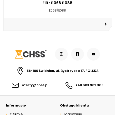
Filtr E 068 E 088
E068/E088
58-100 Świdnica, ul. Bystrzycka 17, POLSKA
oferty@chss.pl
+48 603 902 368
Informacje
Obsługa klienta
O firmie
Logowanie