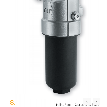
+48 669 834 274
+48 731 349 406
uszczelnienia@chss.pl
info@chss.pl
Centrum Hydrauliki Siłowej Jawor
59-400 Jawor, ul. Kuziennicza 5, POLSKA
Biuro obsługi klienta:
Magazyn 24H:
+48 535 424 483
+48 665 001 770
+48 665 001 660
jawor@chss.pl
PN-PT: 7:00 - 16:00
Projektowanie i budowa układów:
POWER HYDRAULICS SOLUTIONS
Sp. z o.o.
58-100 Świdnica, ul. Bystrzycka 17, POLSKA