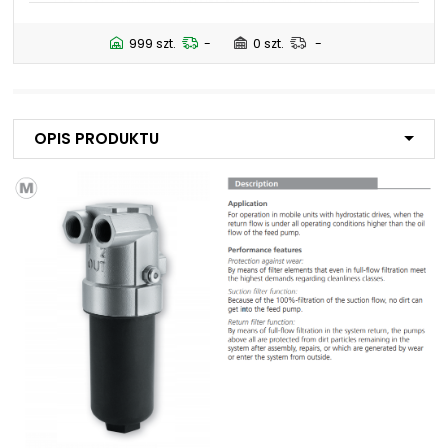
NIP: PL 884 282 31 43
KRS: 0001073679
999 szt.
-
0 szt.
-
Projekty:
+48 732 527 128
Opis produktu
info@powerhydraulics.eu
www.powerhydraulics.eu
Engineering for motion