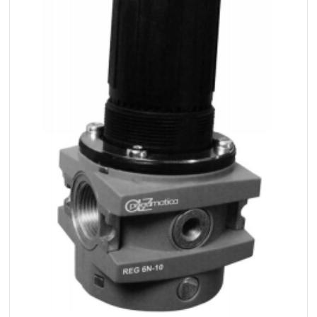
+48 669 834 274
+48 731 349 406
uszczelnienia@chss.pl
info@chss.pl
Centrum Hydrauliki Siłowej Jawor
59-400 Jawor, ul. Kuziennicza 5, POLSKA
Biuro obsługi klienta:
Magazyn 24H:
+48 535 424 483
+48 665 001 770
+48 665 001 660
jawor@chss.pl
PN-PT: 7:00 - 16:00
Projektowanie i budowa układów:
POWER HYDRAULICS SOLUTIONS
Sp. z o.o.
58-100 Świdnica, ul. Bystrzycka 17, POLSKA