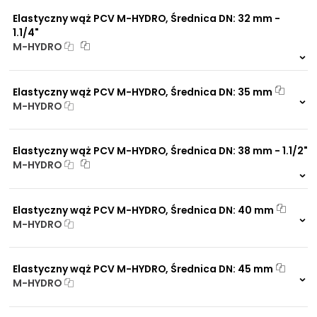
0 szt.
-
NIP: PL 884 282 31 43
Elastyczny wąż PCV M-HYDRO, Średnica DN: 32 mm -
KRS: 0001073679
1.1/4"
M-HYDRO
999 szt.
-
Projekty:
0 szt.
-
Elastyczny wąż PCV M-HYDRO, Średnica DN: 35 mm
+48 732 527 128
M-HYDRO
info@powerhydraulics.eu
999 szt.
-
0 szt.
-
www.powerhydraulics.eu
Elastyczny wąż PCV M-HYDRO, Średnica DN: 38 mm - 1.1/2"
Engineering for motion
M-HYDRO
999 szt.
-
0 szt.
-
Elastyczny wąż PCV M-HYDRO, Średnica DN: 40 mm
M-HYDRO
999 szt.
-
0 szt.
-
Elastyczny wąż PCV M-HYDRO, Średnica DN: 45 mm
M-HYDRO
999 szt.
-
0 szt.
-