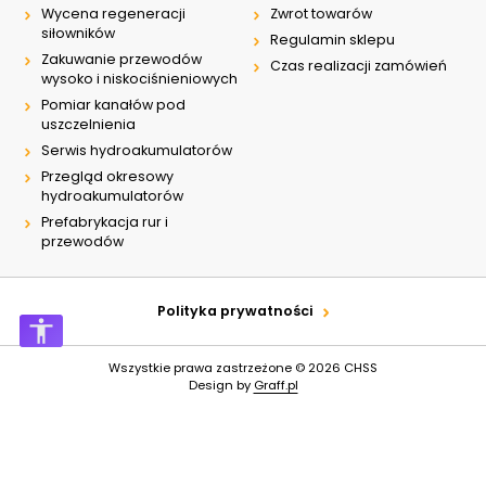
Wycena regeneracji
Zwrot towarów
siłowników
Regulamin sklepu
Zakuwanie przewodów
Czas realizacji zamówień
wysoko i niskociśnieniowych
Pomiar kanałów pod
uszczelnienia
Serwis hydroakumulatorów
Przegląd okresowy
hydroakumulatorów
Prefabrykacja rur i
przewodów
Polityka prywatności
Wszystkie prawa zastrzeżone © 2026
CHSS
Design by
Graff.pl