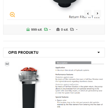
NIP: PL 884 282 31 43
KRS: 0001073679
Projekty:
999 szt.
-
0 szt.
-
+48 732 527 128
info@powerhydraulics.eu
www.powerhydraulics.eu
Opis produktu
Engineering for motion