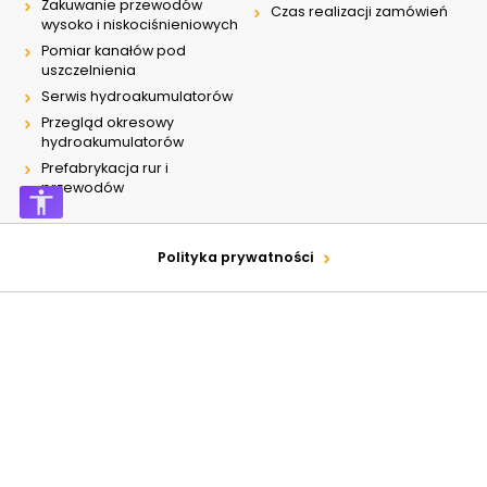
Zakuwanie przewodów
Czas realizacji zamówień
wysoko i niskociśnieniowych
Pomiar kanałów pod
uszczelnienia
Serwis hydroakumulatorów
Przegląd okresowy
hydroakumulatorów
Prefabrykacja rur i
przewodów
Polityka prywatności
Wszystkie prawa zastrzeżone © 2026
CHSS
Design by
Graff.pl