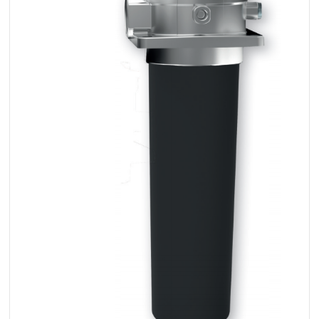
+48 669 834 274
+48 731 349 406
uszczelnienia@chss.pl
info@chss.pl
Centrum Hydrauliki Siłowej Jawor
59-400 Jawor, ul. Kuziennicza 5, POLSKA
Biuro obsługi klienta:
Magazyn 24H:
+48 535 424 483
+48 665 001 770
+48 665 001 660
jawor@chss.pl
PN-PT: 7:00 - 16:00
Projektowanie i budowa układów:
POWER HYDRAULICS SOLUTIONS
Sp. z o.o.
58-100 Świdnica, ul. Bystrzycka 17, POLSKA