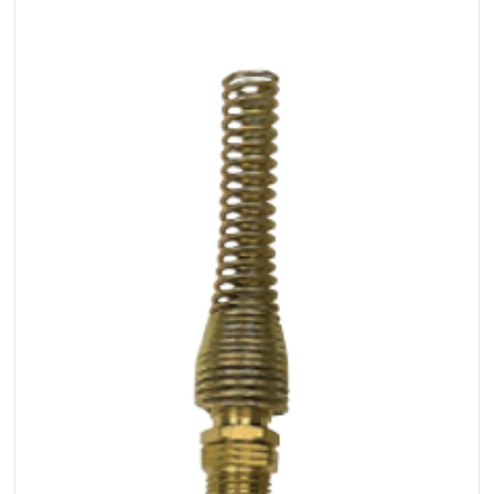
+48 669 834 274
+48 731 349 406
uszczelnienia@chss.pl
info@chss.pl
Centrum Hydrauliki Siłowej Jawor
59-400 Jawor, ul. Kuziennicza 5, POLSKA
Biuro obsługi klienta:
Magazyn 24H:
+48 535 424 483
+48 665 001 770
+48 665 001 660
jawor@chss.pl
PN-PT: 7:00 - 16:00
Projektowanie i budowa układów:
POWER HYDRAULICS SOLUTIONS
Sp. z o.o.
58-100 Świdnica, ul. Bystrzycka 17, POLSKA