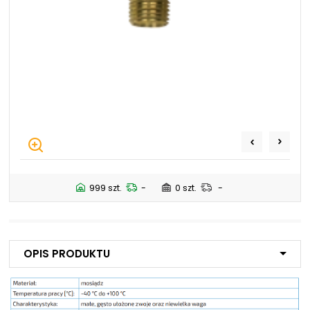
NIP: PL 884 282 31 43
KRS: 0001073679
Projekty:
+48 732 527 128
info@powerhydraulics.eu
www.powerhydraulics.eu
Engineering for motion
999 szt.
-
0 szt.
-
Opis produktu