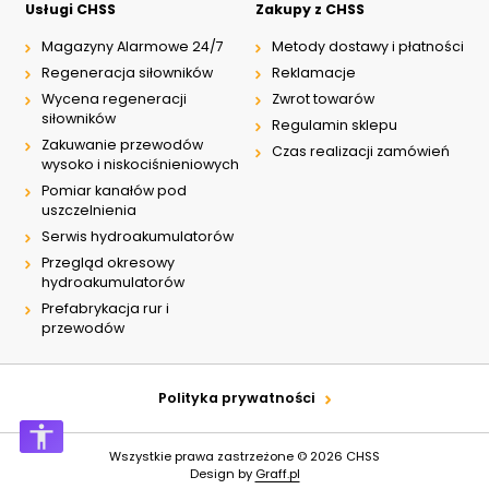
Usługi CHSS
Zakupy z CHSS
Magazyny Alarmowe 24/7
Metody dostawy i płatności
Regeneracja siłowników
Reklamacje
Wycena regeneracji
Zwrot towarów
siłowników
Regulamin sklepu
Zakuwanie przewodów
Czas realizacji zamówień
wysoko i niskociśnieniowych
Pomiar kanałów pod
uszczelnienia
Serwis hydroakumulatorów
Przegląd okresowy
hydroakumulatorów
Prefabrykacja rur i
przewodów
Polityka prywatności
Wszystkie prawa zastrzeżone © 2026
CHSS
Design by
Graff.pl