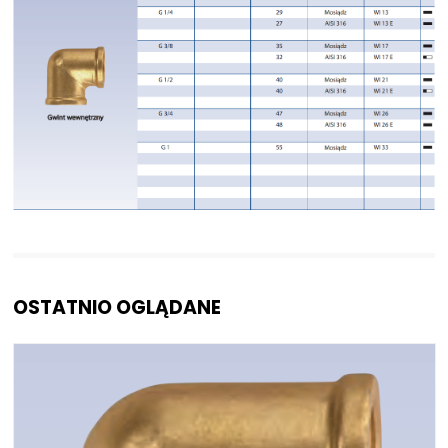
NIP: PL 884 282 31 43
KRS: 0001073679
Projekty:
+48 732 527 128
info@powerhydraulics.eu
www.powerhydraulics.eu
Engineering for motion
OSTATNIO OGLĄDANE