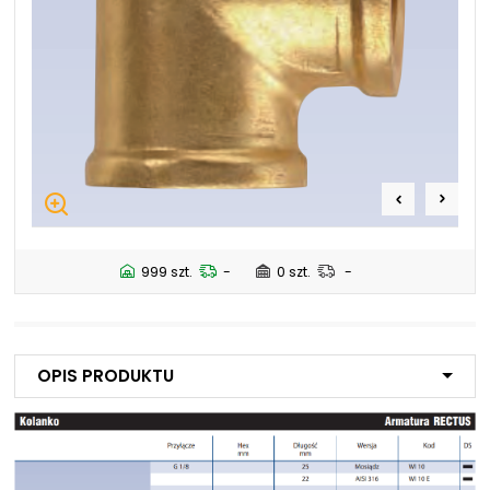
+48 669 834 274
+48 731 349 406
uszczelnienia@chss.pl
info@chss.pl
Centrum Hydrauliki Siłowej Jawor
59-400 Jawor, ul. Kuziennicza 5, POLSKA
Biuro obsługi klienta:
Magazyn 24H:
+48 535 424 483
+48 665 001 770
+48 665 001 660
999 szt.
-
0 szt.
-
jawor@chss.pl
PN-PT: 7:00 - 16:00
Opis produktu
Projektowanie i budowa układów:
POWER HYDRAULICS SOLUTIONS
Sp. z o.o.
58-100 Świdnica, ul. Bystrzycka 17, POLSKA