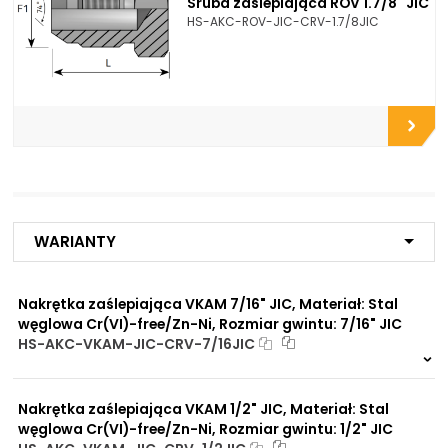
Śruba zaślepiająca ROV 1.7/8" JIC
HS-AKC-ROV-JIC-CRV-1.7/8JIC
Opcje połączeniowe /
Do flanszy i przyłączy pomp
Propozycje instalacyjne:
zębatych
Do zbiorników
Do chłodnic
Do filtrów
Do złączy
Do przyłączy
Do zaworów funkcyjnych
Do rozdzielaczy
Do zaworów kulowych
Do szybkozłączy
Warianty
Do płyt i bloków
przyłączeniowych
Do rur precyzyjnych
Nakrętka zaślepiająca VKAM 7/16" JIC, Materiał: Stal
bezszwowych
węglowa Cr(VI)-free/Zn-Ni, Rozmiar gwintu: 7/16" JIC
Do przewodów Tekalan
HS-AKC-VKAM-JIC-CRV-7/16JIC
Do przewodów PU, PA, PE
Do rur miedzianych
20 szt
48 h
Do rur aluminiowych
5263 szt
4 dni
Nakrętka zaślepiająca VKAM 1/2" JIC, Materiał: Stal
węglowa Cr(VI)-free/Zn-Ni, Rozmiar gwintu: 1/2" JIC
Zalety
Zwiększona ochrona przed
materiału/produktu: