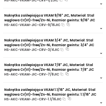
HS-AKC-VKAM-JIC-CRV-1/2JIC
korozją
15 szt
48 h
Praca pod wysokim
6950 szt
4 dni
ciśnieniem
Nakrętka zaślepiająca VKAM 9/16" JIC, Materiał: Stal
Brak adsorpcji
węglowa Cr(VI)-free/Zn-Ni, Rozmiar gwintu: 9/16" JIC
nieprzyjemnych zapachów
HS-AKC-VKAM-JIC-CRV-9/16JIC
Odporność na
promieniowanie słoneczne
12 szt
48 h
UV
9238 szt
4 dni
Dobre przewodnictwo
Nakrętka zaślepiająca VKAM 3/4" JIC, Materiał: Stal
cieplne
węglowa Cr(VI)-free/Zn-Ni, Rozmiar gwintu: 3/4" JIC
Praca w trudnych
HS-AKC-VKAM-JIC-CRV-3/4JIC
warunkach
Duży wybór materiałów
21 szt
48 h
uszczelniających
1601 szt
4 dni
Odporność na działanie
Nakrętka zaślepiająca VKAM 7/8" JIC, Materiał: Stal
obciążeń mechanicznych
węglowa Cr(VI)-free/Zn-Ni, Rozmiar gwintu: 7/8" JIC
Odporność na działanie
HS-AKC-VKAM-JIC-CRV-7/8JIC
wysokich temperatur
8 szt
48 h
598 szt
4 dni
Nakrętka zaślepiająca VKAM 1.1/16" JIC, Materiał: Stal
węglowa Cr(VI)-free/Zn-Ni, Rozmiar gwintu: 1.1/16" JIC
HS-AKC-VKAM-JIC-CRV-1.1/16JIC
19 szt
48 h