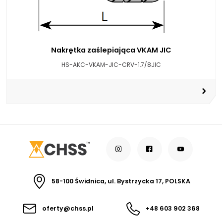
Nakrętka zaślepiająca VKAM JIC
HS-AKC-VKAM-JIC-CRV-1.7/8JIC
58-100 Świdnica, ul. Bystrzycka 17, POLSKA
oferty@chss.pl
+48 603 902 368