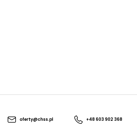
oferty@chss.pl
+48 603 902 368