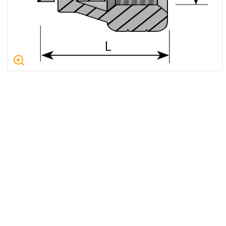
Centrum Hydrauliki Siłowej Jawor
59-400 Jawor, ul. Kuziennicza 5, POLSKA