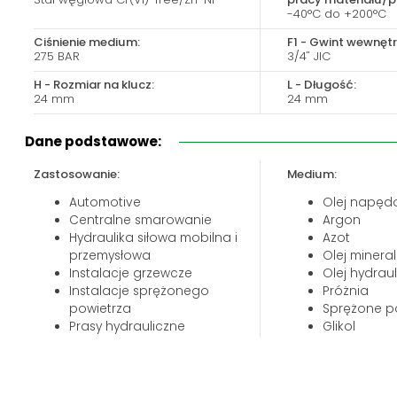
Biuro obsługi klienta:
Magazyn 24H:
-40°C do +200°C
+48 535 424 483
+48 665 001 770
Ciśnienie medium:
F1 - Gwint wewnętr
275 BAR
3/4" JIC
+48 665 001 660
H - Rozmiar na klucz:
L - Długość:
jawor@chss.pl
24 mm
24 mm
PN-PT: 7:00 - 16:00
Dane podstawowe:
Zastosowanie:
Medium:
Automotive
Olej napęd
Centralne smarowanie
Argon
Hydraulika siłowa mobilna i
Azot
przemysłowa
Olej minera
Instalacje grzewcze
Olej hydrau
Instalacje sprężonego
Próżnia
powietrza
Sprężone p
Prasy hydrauliczne
Glikol
Przemysł budowlany
Przemysł górniczy
Przemysł maszynowy