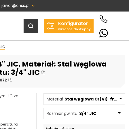
jawor@chss.pl
Konfigurator
Projektowanie i budowa
wkrótce dostępny
układów:
POWER HYDRAULICS
JIC
SOLUTIONS
Sp. z o.o.
 JIC, Materiał: Stal węglowa
58-100 Świdnica, ul. Bystrzycka 17,
POLSKA
u: 3/4" JIC
NIP: PL 884 282 31 43
072
KRS: 0001073679
ym JIC ze
Materiał:
Stal węglowa Cr(VI)-free/Zn-
Projekty:
Rozmiar gwintu:
3/4" JIC
+48 732 527 128
peratura
info@powerhydraulics.eu
roduktu:
Rabaty ilościowe