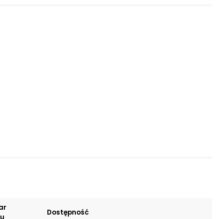
produktu:
 ochrona
ją
wysokim
cji
nych
 na
anie
UV
wodnictwo
udnych
 materiałów
ących
na działanie
ar
Dostępność
tu