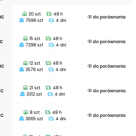
nych
na działanie
20 szt
48 h
emperatur
JIC
do porównania
7598 szt
4 dni
15 szt
48 h
IC
do porównania
7298 szt
4 dni
12 szt
48 h
JIC
do porównania
3576 szt
4 dni
21 szt
48 h
IC
do porównania
3312 szt
4 dni
8 szt
48 h
IC
do porównania
3665 szt
4 dni