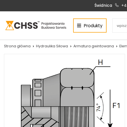
Świdnica
+4
Produkty
Centrum Hydrauliki Siłowej Świdnica
58-100 Świdnica, ul. Bystrzycka 17, POLSKA
CHSS.PL DAWID WOŹNY
Strona główna
Hydraulika Siłowa
Armatura gwintowana
Elem
NIP: PL 884 272 02 42
Siłowniki:
Serwis:
+48 690 884 272
+48 536 202 250
silowniki@chss.pl
+48 609 877 288
serwis@chss.pl