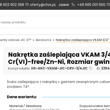
8 603 902 368
oferty@chss.pl,
Jawor
+48 665 001 660
Biuro obsługi klienta:
Oferty i wyceny:
+48 603 902 368
+48 603 902 368
biuro@chss.pl
oferty@chss.pl
enty calowe JIC 37°
Akcesoria
Nakrętka zaślepiająca VKAM 3/4" 
PN-PT: 6:30 - 16:00
Nakrętka zaślepiająca VKAM 3/4"
Cr(VI)-free/Zn-Ni, Rozmiar gwint
Uszczelnienia techniczne:
Magazyn 24H:
Kod produktu:
HS-AKC-VKAM-JIC-CRV-3/4JIC
ID:
2354
+48 669 834 274
+48 731 349 406
Śruba zaślepiająca z nakrętką z gwintem zewnętrznym calow
uszczelnienia@chss.pl
info@chss.pl
stożkiem 74°.
Dane wariantu:
Materiał / Składowe:
Dopuszczalna tem
Stal węglowa Cr(VI)-free/Zn-Ni
pracy materiału/p