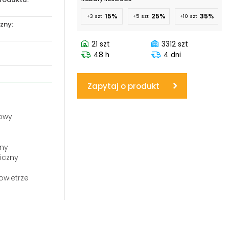
15%
25%
35%
+3 szt
+5 szt
+10 szt
www.powerhydraulics.eu
zny:
Engineering for motion
21 szt
3312 szt
48 h
4 dni
Zapytaj o produkt
owy
lny
liczny
owietrze