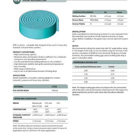
NIP: PL 884 282 31 43
KRS: 0001073679
Projekty:
+48 732 527 128
info@powerhydraulics.eu
www.powerhydraulics.eu
Engineering for motion