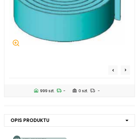
+48 669 834 274
+48 731 349 406
uszczelnienia@chss.pl
info@chss.pl
Centrum Hydrauliki Siłowej Jawor
59-400 Jawor, ul. Kuziennicza 5, POLSKA
Biuro obsługi klienta:
Magazyn 24H:
+48 535 424 483
+48 665 001 770
+48 665 001 660
jawor@chss.pl
999 szt.
-
0 szt.
-
PN-PT: 7:00 - 16:00
Projektowanie i budowa układów:
Opis produktu
POWER HYDRAULICS SOLUTIONS
Sp. z o.o.
58-100 Świdnica, ul. Bystrzycka 17, POLSKA