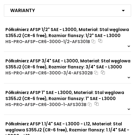
C:
47,63 mm
Zastosowanie:
NIP: PL 884 282 31 43
Automotive
Warianty
KRS: 0001073679
Hydraulika siłowa mobilna i
D:
65 mm
przemysłowa
E:
11,13 mm
Prasy hydrauliczne
Półkołnierz AFSP 1/2" SAE - L3000, Materiał: Stal węglowa
Przemysł budowlany
Projekty:
F:
25,9 mm
S355J2 (CR-6 free), Rozmiar flanszy: 1/2" SAE - L3000
Przemysł górniczy
+48 732 527 128
Przemysł maszynowy
HS-PRO-AFSP-CR6-3000-1/2-AFS301B
G:
22 mm
Przemysł okrętowy
info@powerhydraulics.eu
12 szt
48 h
Przemysł rolniczy
227 szt
30 dni
H:
14 mm
www.powerhydraulics.eu
Półkołnierz AFSP 3/4" SAE - L3000, Materiał: Stal węglowa
I:
6,22 mm
Medium:
S355J2 (CR-6 free), Rozmiar flanszy: 3/4" SAE - L3000
Engineering for motion
Olej napędowy
HS-PRO-AFSP-CR6-3000-3/4-AFS302B
Olej mineralny
Propozycja rozmiaru
M10x35
15 szt
48 h
Olej hydrauliczny
śruby M:
152 szt
30 dni
Propozycja rozmiaru
3/8"x1.1/2"
Półkołnierz AFSP 1" SAE - L3000, Materiał: Stal węglowa
Dopuszczalna
śruby UNC:
S355J2 (CR-6 free), Rozmiar flanszy: 1" SAE - L3000
-40°C do +90°C *Wyższe
temperatura pracy
HS-PRO-AFSP-CR6-3000-1-AFS303B
materiału/produktu:
temperatury możliwe przy
odpowiednio zmniejszonym
14 szt
48 h
ciśnieniu
195 szt
30 dni
Półkołnierz AFSP 1.1/4" SAE - L3000 - L12, Materiał: Stal
węglowa S355J2 (CR-6 free), Rozmiar flanszy: 1.1/4" SAE -
Opcje połączeniowe /