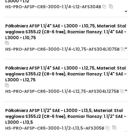
L3000 - L12
Do pomp hydraulicznych
Propozycje instalacyjne:
Cylindry przemysłowe
HS-PRO-AFSP-CR6-3000-1.1/4-L12-AFS304B
Zastosowanie
13 szt
48 h
wysokociśnieniowe
361 szt
30 dni
Kołnierze SAE
Półkołnierz AFSP 1.1/4" SAE - L3000 - L10,75, Materiał: Stal
Przemysł wydobywczy
węglowa S355J2 (CR-6 free), Rozmiar flanszy: 1.1/4" SAE -
Maszyny mobilne
L3000 - L10,75
Do przewodów
hydraulicznych
Do rozdzielaczy
HS-PRO-AFSP-CR6-3000-1.1/4-L10,75-AFS304L1075B
hydraulicznych
Na zamówienie
Do flanszy i przyłączy pomp
0 szt
30 dni
zębatych
Półkołnierz AFSP 1.1/4" SAE - L3000 - L12,75, Materiał: Stal
Do zbiorników
węglowa S355J2 (CR-6 free), Rozmiar flanszy: 1.1/4" SAE -
Do chłodnic
L3000 - L12,75
Do filtrów
Do złączy
Do zaworów funkcyjnych
HS-PRO-AFSP-CR6-3000-1.1/4-L12,75-AFS304L1275B
Do zaworów kulowych
Na zamówienie
Do szybkozłączy
0 szt
30 dni
Do siłowników
Półkołnierz AFSP 1.1/2" SAE - L3000 - L13,5, Materiał: Stal
hydraulicznych
węglowa S355J2 (CR-6 free), Rozmiar flanszy: 1.1/2" SAE -
Do płyt i bloków
L3000 - L13,5
przyłączeniowych
HS-PRO-AFSP-CR6-3000-1.1/2-L13,5-AFS305B