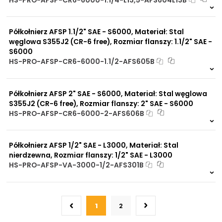
18 szt
48 h
19 szt
30 dni
Półkołnierz AFSP 1.1/2" SAE - S6000, Materiał: Stal
węglowa S355J2 (CR-6 free), Rozmiar flanszy: 1.1/2" SAE -
S6000
HS-PRO-AFSP-CR6-6000-1.1/2-AFS605B
10 szt
48 h
440 szt
30 dni
Półkołnierz AFSP 2" SAE - S6000, Materiał: Stal węglowa
S355J2 (CR-6 free), Rozmiar flanszy: 2" SAE - S6000
HS-PRO-AFSP-CR6-6000-2-AFS606B
4 szt
48 h
267 szt
30 dni
Półkołnierz AFSP 1/2" SAE - L3000, Materiał: Stal
nierdzewna, Rozmiar flanszy: 1/2" SAE - L3000
HS-PRO-AFSP-VA-3000-1/2-AFS301B
Na zamówienie
0 szt.
30 dni
1
2