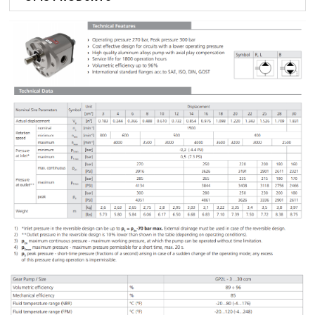
NIP: PL 884 282 31 43
KRS: 0001073679
Projekty:
+48 732 527 128
info@powerhydraulics.eu
www.powerhydraulics.eu
Engineering for motion