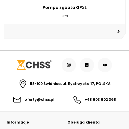
Pompa zębata GP2L
GP2L
58-100 Świdnica, ul. Bystrzycka 17, POLSKA
oferty@chss.pl
+48 603 902 368
Informacje
Obsługa klienta