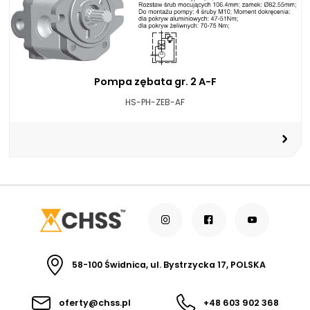
Pompa zębata gr. 2 A-F
HS-PH-ZEB-AF
58-100 Świdnica, ul. Bystrzycka 17, POLSKA
oferty@chss.pl
+48 603 902 368