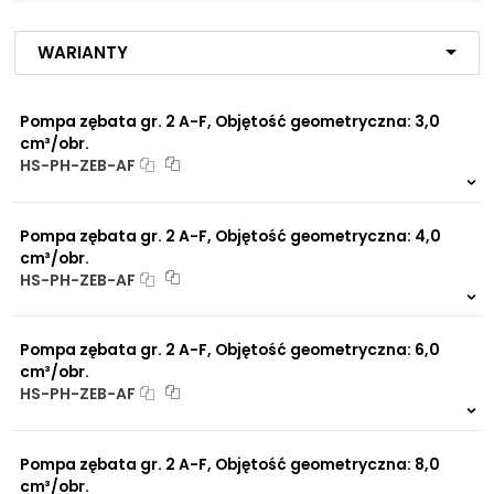
Długość L:
61,8 mm
NIP: PL 884 282 31 43
Długość N:
128,6 mm
KRS: 0001073679
Warianty
Długość D:
1.1/16"-12 UNF
Projekty:
Długość d:
7/8"-14 UNF
Pompa zębata gr. 2 A-F, Objętość geometryczna: 3,0
cm³/obr.
+48 732 527 128
Rozstaw śrub
106,4 mm
HS-PH-ZEB-AF
info@powerhydraulics.eu
mocujących:
Na zamówienie
0 szt.
-
Zamek:
∅82,55 mm
www.powerhydraulics.eu
Pompa zębata gr. 2 A-F, Objętość geometryczna: 4,0
Engineering for motion
cm³/obr.
HS-PH-ZEB-AF
Na zamówienie
0 szt.
-
Pompa zębata gr. 2 A-F, Objętość geometryczna: 6,0
cm³/obr.
HS-PH-ZEB-AF
Na zamówienie
0 szt.
-
Pompa zębata gr. 2 A-F, Objętość geometryczna: 8,0
cm³/obr.