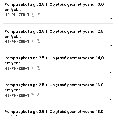
Pompa zębata gr. 2.5 T, Objętość geometryczna: 10,0
NIP: PL 884 282 31 43
Długość A:
52,4 mm
cm³/obr.
KRS: 0001073679
HS-PH-ZEB-T
Długość B:
26,2 mm
Na zamówienie
Długość D:
25 mm
0 szt.
-
Projekty:
Pompa zębata gr. 2.5 T, Objętość geometryczna: 12,5
+48 732 527 128
Długość a:
47,6 mm
cm³/obr.
info@powerhydraulics.eu
HS-PH-ZEB-T
Długość b:
22,2 mm
Na zamówienie
www.powerhydraulics.eu
Długość d:
20 mm
0 szt.
-
Pompa zębata gr. 2.5 T, Objętość geometryczna: 14,0
Engineering for motion
Rozstaw śruby
106,4 mm
cm³/obr.
mocującej:
HS-PH-ZEB-T
Zamek:
∅82,55 mm
Na zamówienie
0 szt.
-
Pompa zębata gr. 2.5 T, Objętość geometryczna: 16,0
cm³/obr.
HS-PH-ZEB-T
Na zamówienie
0 szt.
-
Pompa zębata gr. 2.5 T, Objętość geometryczna: 18,0