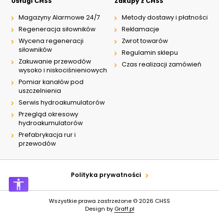
Usługi CHSS
Zakupy z CHSS
Magazyny Alarmowe 24/7
Metody dostawy i płatności
Regeneracja siłowników
Reklamacje
Wycena regeneracji
Zwrot towarów
siłowników
Regulamin sklepu
Zakuwanie przewodów
Czas realizacji zamówień
wysoko i niskociśnieniowych
Pomiar kanałów pod
uszczelnienia
Serwis hydroakumulatorów
Przegląd okresowy
hydroakumulatorów
Prefabrykacja rur i
przewodów
Polityka prywatności
Wszystkie prawa zastrzeżone © 2026
CHSS
Design by
Graff.pl