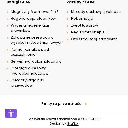
Usługi CHSS
Zakupy z CHSS
Magazyny Alarmowe 24/7
Metody dostawy i płatności
Regeneracja siłowników
Reklamacje
Wycena regeneracji
Zwrot towarów
siłowników
Regulamin sklepu
Zakuwanie przewodów
Czas realizacji zamówień
wysoko i niskociśnieniowych
Pomiar kanałów pod
uszczelnienia
Serwis hydroakumulatorów
Przegląd okresowy
hydroakumulatorów
Prefabrykacja rur i
przewodów
Polityka prywatności
Wszystkie prawa zastrzeżone © 2026
CHSS
Design by
Graff.pl