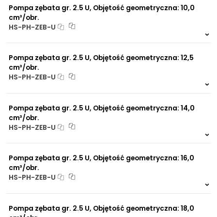
Pompa zębata gr. 2.5 U, Objętość geometryczna: 10,0
NIP: PL 884 282 31 43
Długość D:
1.5/16"-14 UNF
cm³/obr.
KRS: 0001073679
HS-PH-ZEB-U
Długość d:
1.1/16"-14 UNF
Na zamówienie
Rozstaw śruby
146 mm
0 szt.
-
Projekty:
mocującej:
Pompa zębata gr. 2.5 U, Objętość geometryczna: 12,5
+48 732 527 128
cm³/obr.
Zamek:
∅101,6 mm
info@powerhydraulics.eu
HS-PH-ZEB-U
Na zamówienie
www.powerhydraulics.eu
0 szt.
-
Pompa zębata gr. 2.5 U, Objętość geometryczna: 14,0
Engineering for motion
cm³/obr.
HS-PH-ZEB-U
Na zamówienie
0 szt.
-
Pompa zębata gr. 2.5 U, Objętość geometryczna: 16,0
cm³/obr.
HS-PH-ZEB-U
Na zamówienie
0 szt.
-
Pompa zębata gr. 2.5 U, Objętość geometryczna: 18,0