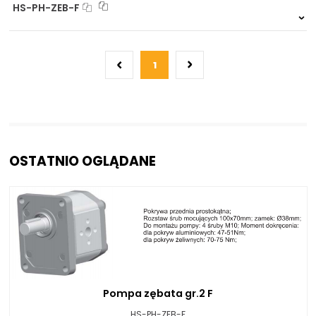
HS-PH-ZEB-F
Na zamówienie
0 szt.
-
1
OSTATNIO OGLĄDANE
Pompa zębata gr.2 F
HS-PH-ZEB-F