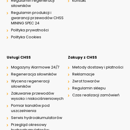
Regulamin regeneracji
Kontakt
siłowników
Regulamin produkcji i
gwarancji przewodów CHSS
MINING SPEC 24
Polityka prywatności
Polityka Cookies
Usługi CHSS
Zakupy z CHSS
Magazyny Alarmowe 24/7
Metody dostawy i płatności
Regeneracja siłowników
Reklamacje
Wycena regeneracji
Zwrot towarów
siłowników
Regulamin sklepu
Zakuwanie przewodów
Czas realizacji zamówień
wysoko i niskociśnieniowych
Pomiar kanałów pod
uszczelnienia
Serwis hydroakumulatorów
Przegląd okresowy
hydroakumulatorów