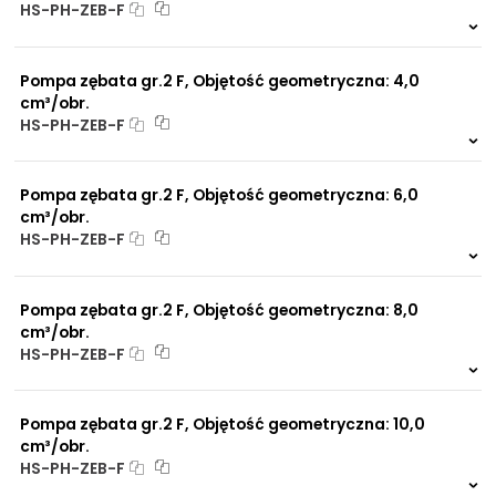
HS-PH-ZEB-F
Długość d:
15 mm
NIP: PL 884 282 31 43
Na zamówienie
KRS: 0001073679
Rozstaw śruby
100x70 mm
0 szt.
-
mocującej:
Pompa zębata gr.2 F, Objętość geometryczna: 4,0
cm³/obr.
Zamek:
∅38 mm
Projekty:
HS-PH-ZEB-F
+48 732 527 128
Na zamówienie
0 szt.
-
info@powerhydraulics.eu
Pompa zębata gr.2 F, Objętość geometryczna: 6,0
cm³/obr.
www.powerhydraulics.eu
HS-PH-ZEB-F
Engineering for motion
Na zamówienie
0 szt.
-
Pompa zębata gr.2 F, Objętość geometryczna: 8,0
cm³/obr.
HS-PH-ZEB-F
Na zamówienie
0 szt.
-
Pompa zębata gr.2 F, Objętość geometryczna: 10,0
cm³/obr.
HS-PH-ZEB-F
Na zamówienie