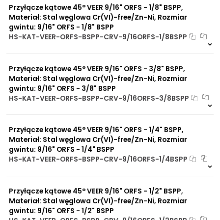
Przyłącze kątowe 45° VEER 9/16" ORFS - 1/8" BSPP,
Zalety
Zwiększona ochrona przed
materiału/produktu:
Materiał: Stal węglowa Cr(VI)-free/Zn-Ni, Rozmiar
korozją chemiczną
gwintu: 9/16" ORFS - 1/8" BSPP
Praca pod wysokim
HS-KAT-VEER-ORFS-BSPP-CRV-9/16ORFS-1/8BSPP
ciśnieniem
Na zamówienie
Brak adsorpcji
0 szt
30 dni
nieprzyjemnych zapachów
Odporność na
Przyłącze kątowe 45° VEER 9/16" ORFS - 3/8" BSPP,
promieniowanie słoneczne
Materiał: Stal węglowa Cr(VI)-free/Zn-Ni, Rozmiar
UV
gwintu: 9/16" ORFS - 3/8" BSPP
Dobre przewodnictwo
HS-KAT-VEER-ORFS-BSPP-CRV-9/16ORFS-3/8BSPP
cieplne
Na zamówienie
Praca w trudnych
0 szt
30 dni
warunkach
Przyłącze kątowe 45° VEER 9/16" ORFS - 1/4" BSPP,
Duży wybór materiałów
uszczelniających
Materiał: Stal węglowa Cr(VI)-free/Zn-Ni, Rozmiar
Odporność na działanie
gwintu: 9/16" ORFS - 1/4" BSPP
obciążeń mechanicznych
HS-KAT-VEER-ORFS-BSPP-CRV-9/16ORFS-1/4BSPP
Odporność na działanie
Na zamówienie
wysokich temperatur
0 szt
30 dni
Przyłącze kątowe 45° VEER 9/16" ORFS - 1/2" BSPP,
Materiał: Stal węglowa Cr(VI)-free/Zn-Ni, Rozmiar
gwintu: 9/16" ORFS - 1/2" BSPP