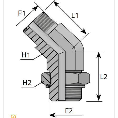
+48 669 834 274
+48 731 349 406
uszczelnienia@chss.pl
info@chss.pl
Centrum Hydrauliki Siłowej Jawor
59-400 Jawor, ul. Kuziennicza 5, POLSKA
Biuro obsługi klienta:
Magazyn 24H:
+48 535 424 483
+48 665 001 770
+48 665 001 660
jawor@chss.pl
PN-PT: 7:00 - 16:00
Projektowanie i budowa układów:
POWER HYDRAULICS SOLUTIONS
Sp. z o.o.
58-100 Świdnica, ul. Bystrzycka 17, POLSKA