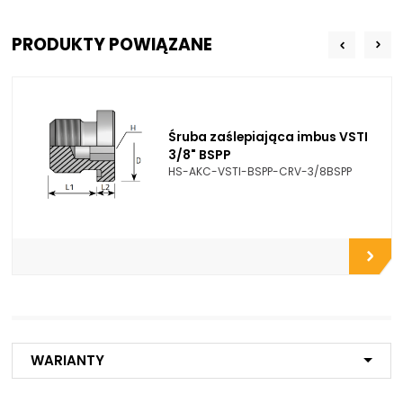
L2 - Długość:
NA
Medium:
Olej napędowy
Argon
PRODUKTY POWIĄZANE
Azot
Olej mineralny
Olej hydrauliczny
Próżnia
Sprężone powietrze
Śruba zaślepiająca imbus VSTI
Glikol
3/8" BSPP
HS-AKC-VSTI-BSPP-CRV-3/8BSPP
Opcje połączeniowe /
Do złączy
Propozycje instalacyjne:
Do płyt i bloków
przyłączeniowych
Do końcówek w
elastycznych gotowych
przewodach
Do rur precyzyjnych
bezszwowych
Do przewodów Tekalan
Do przewodów PU, PA, PE
Do rur miedzianych
Warianty
Do rur aluminiowych