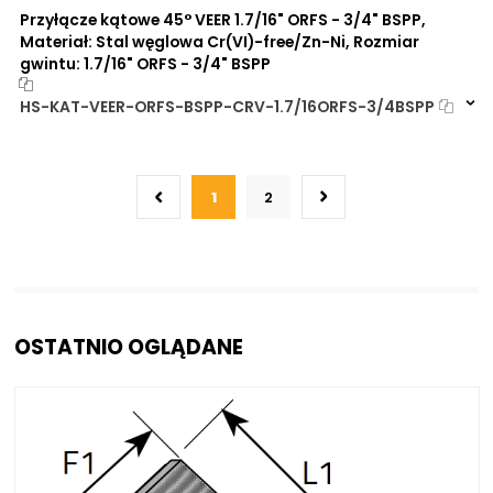
Przyłącze kątowe 45° VEER 1.7/16" ORFS - 3/4" BSPP,
Materiał: Stal węglowa Cr(VI)-free/Zn-Ni, Rozmiar
gwintu: 1.7/16" ORFS - 3/4" BSPP
HS-KAT-VEER-ORFS-BSPP-CRV-1.7/16ORFS-3/4BSPP
Na zamówienie
0 szt
30 dni
1
2
OSTATNIO OGLĄDANE