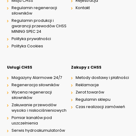
Misja CHSS
Rejestracja
Regulamin regeneracji
Kontakt
siłowników
Regulamin produkcji i
gwarancji przewodów CHSS
MINING SPEC 24
Polityka prywatności
Polityka Cookies
Usługi CHSS
Zakupy z CHSS
Magazyny Alarmowe 24/7
Metody dostawy i płatności
Regeneracja siłowników
Reklamacje
Wycena regeneracji
Zwrot towarów
siłowników
Regulamin sklepu
Zakuwanie przewodów
Czas realizacji zamówień
wysoko i niskociśnieniowych
Pomiar kanałów pod
uszczelnienia
Serwis hydroakumulatorów