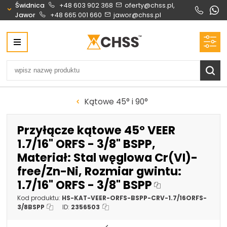
Świdnica
+48 603 902 368
oferty@chss.pl,
Jawor
+48 665 001 660
jawor@chss.pl
Centrum Hydrauliki Siłowej Świdnica
58-100 Świdnica, ul. Bystrzycka 17, POLSKA
CHSS.PL DAWID WOŹNY
NIP: PL 884 272 02 42
Biuro obsługi klienta:
Oferty i wyceny:
Kątowe 45° i 90°
+48 603 902 368
+48 603 902 368
biuro@chss.pl
oferty@chss.pl
Przyłącze kątowe 45° VEER
PN-PT: 6:30 - 16:00
1.7/16" ORFS - 3/8" BSPP,
Materiał: Stal węglowa Cr(VI)-
Siłowniki:
Serwis:
free/Zn-Ni, Rozmiar gwintu:
+48 690 884 272
+48 536 202 250
1.7/16" ORFS - 3/8" BSPP
silowniki@chss.pl
+48 609 877 288
Kod produktu:
HS-KAT-VEER-ORFS-BSPP-CRV-1.7/16ORFS-
serwis@chss.pl
3/8BSPP
ID:
2356503
Uszczelnienia techniczne:
Magazyn 24H: