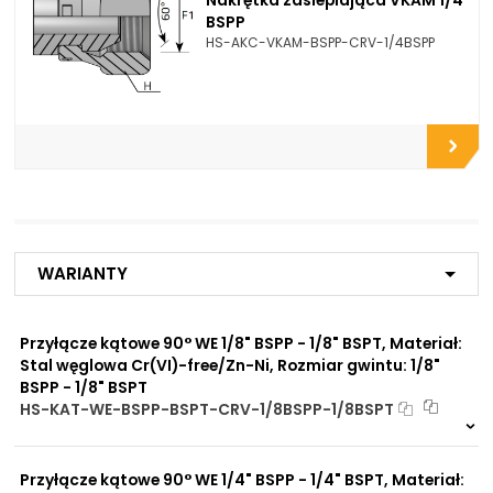
Nakrętka zaślepiająca VKAM 1/4"
Glikol
BSPP
HS-AKC-VKAM-BSPP-CRV-1/4BSPP
Opcje połączeniowe /
Do zbiorników
Propozycje instalacyjne:
Do płyt i bloków
przyłączeniowych
Do końcówek w
elastycznych gotowych
przewodach
Do rur precyzyjnych
bezszwowych
Do przewodów Tekalan
Do przewodów PU, PA, PE
Do rur miedzianych
Warianty
Do rur aluminiowych
Przyłącze kątowe 90° WE 1/8" BSPP - 1/8" BSPT, Materiał:
Zalety
Zwiększona ochrona przed
materiału/produktu:
Stal węglowa Cr(VI)-free/Zn-Ni, Rozmiar gwintu: 1/8"
korozją chemiczną
BSPP - 1/8" BSPT
Praca pod wysokim
HS-KAT-WE-BSPP-BSPT-CRV-1/8BSPP-1/8BSPT
ciśnieniem
Na zamówienie
Brak adsorpcji
0 szt
30 dni
nieprzyjemnych zapachów
Odporność na
Przyłącze kątowe 90° WE 1/4" BSPP - 1/4" BSPT, Materiał: