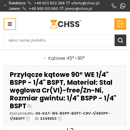
Świdnica
+48 603 902 368
oferty@chss.pl,
Jawor
+48 665 001 660
jawor@chss.pl
Centrum Hydrauliki Siłowej Świdnica
58-100 Świdnica, ul. Bystrzycka 17, POLSKA
CHSS.PL DAWID WOŹNY
NIP: PL 884 272 02 42
Biuro obsługi klienta:
Oferty i wyceny:
Kątowe 45° i 90°
+48 603 902 368
+48 603 902 368
biuro@chss.pl
oferty@chss.pl
Przyłącze kątowe 90° WE 1/4"
PN-PT: 6:30 - 16:00
BSPP - 1/4" BSPT, Materiał: Stal
węglowa Cr(VI)-free/Zn-Ni,
Siłowniki:
Serwis:
Rozmiar gwintu: 1/4" BSPP - 1/4"
+48 690 884 272
+48 536 202 250
BSPT
silowniki@chss.pl
+48 609 877 288
Kod produktu:
HS-KAT-WE-BSPP-BSPT-CRV-1/4BSPP-
serwis@chss.pl
1/4BSPT
ID:
2348653
Uszczelnienia techniczne:
Magazyn 24H: