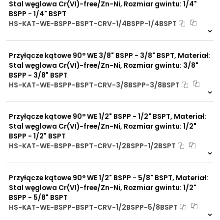
promieniowanie słoneczne
Stal węglowa Cr(VI)-free/Zn-Ni, Rozmiar gwintu: 1/4"
UV
BSPP - 1/4" BSPT
Dobre przewodnictwo
HS-KAT-WE-BSPP-BSPT-CRV-1/4BSPP-1/4BSPT
cieplne
Na zamówienie
Praca w trudnych
0 szt
30 dni
warunkach
Przyłącze kątowe 90° WE 3/8" BSPP - 3/8" BSPT, Materiał:
Duży wybór materiałów
uszczelniających
Stal węglowa Cr(VI)-free/Zn-Ni, Rozmiar gwintu: 3/8"
Odporność na działanie
BSPP - 3/8" BSPT
obciążeń mechanicznych
HS-KAT-WE-BSPP-BSPT-CRV-3/8BSPP-3/8BSPT
Odporność na działanie
Na zamówienie
wysokich temperatur
0 szt
30 dni
Przyłącze kątowe 90° WE 1/2" BSPP - 1/2" BSPT, Materiał:
Stal węglowa Cr(VI)-free/Zn-Ni, Rozmiar gwintu: 1/2"
BSPP - 1/2" BSPT
HS-KAT-WE-BSPP-BSPT-CRV-1/2BSPP-1/2BSPT
Na zamówienie
0 szt
30 dni
Przyłącze kątowe 90° WE 1/2" BSPP - 5/8" BSPT, Materiał:
Stal węglowa Cr(VI)-free/Zn-Ni, Rozmiar gwintu: 1/2"
BSPP - 5/8" BSPT
HS-KAT-WE-BSPP-BSPT-CRV-1/2BSPP-5/8BSPT
Na zamówienie