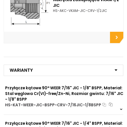
JIC
HS-AKC-VKAM-JIC-CRV-1/2JIC
Opcje połączeniowe /
Do flanszy i przyłączy pomp
Propozycje instalacyjne:
zębatych
Do zbiorników
Do chłodnic
Do filtrów
Do złączy
Do przyłączy
Do zaworów funkcyjnych
Do rozdzielaczy
Do zaworów kulowych
Do szybkozłączy
Warianty
Do płyt i bloków
przyłączeniowych
Do rur precyzyjnych
Przyłącze kątowe 90° WEER 7/16" JIC - 1/8" BSPP, Materiał:
bezszwowych
Stal węglowa Cr(VI)-free/Zn-Ni, Rozmiar gwintu: 7/16" JIC
Do przewodów Tekalan
- 1/8" BSPP
Do przewodów PU, PA, PE
Do rur miedzianych
HS-KAT-WEER-JIC-BSPP-CRV-7/16JIC-1/8BSPP
Do rur aluminiowych
4 szt
48 h
3522 szt
4 dni
Przyłącze kątowe 90° WEER 7/16" JIC - 1/4" BSPP, Materiał:
Zalety