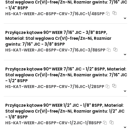
Zwiększona ochrona przed
materiału/produktu:
Stal węglowa Cr(VI)-free/Zn-Ni, Rozmiar gwintu: 7/16" JIC
korozją chemiczną
- 1/4" BSPP
Praca pod wysokim
HS-KAT-WEER-JIC-BSPP-CRV-7/16JIC-1/4BSPP
ciśnieniem
9 szt
48 h
Brak adsorpcji
3890 szt
4 dni
nieprzyjemnych zapachów
Przyłącze kątowe 90° WEER 7/16" JIC - 3/8" BSPP,
Odporność na
promieniowanie słoneczne
Materiał: Stal węglowa Cr(VI)-free/Zn-Ni, Rozmiar
UV
gwintu: 7/16" JIC - 3/8" BSPP
Dobre przewodnictwo
HS-KAT-WEER-JIC-BSPP-CRV-7/16JIC-3/8BSPP
cieplne
8 szt
48 h
Praca w trudnych
4219 szt
4 dni
warunkach
Przyłącze kątowe 90° WEER 7/16" JIC - 1/2" BSPP, Materiał:
Duży wybór materiałów
uszczelniających
Stal węglowa Cr(VI)-free/Zn-Ni, Rozmiar gwintu: 7/16" JIC
Odporność na działanie
- 1/2" BSPP
obciążeń mechanicznych
HS-KAT-WEER-JIC-BSPP-CRV-7/16JIC-1/2BSPP
Odporność na działanie
Na zamówienie
wysokich temperatur
0 szt
30 dni
Przyłącze kątowe 90° WEER 1/2" JIC - 1/8" BSPP, Materiał:
Stal węglowa Cr(VI)-free/Zn-Ni, Rozmiar gwintu: 1/2" JIC
- 1/8" BSPP
HS-KAT-WEER-JIC-BSPP-CRV-1/2JIC-1/8BSPP
5 szt
48 h