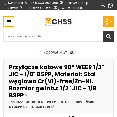
Świdnica
+48 603 902 368
oferty@chss.pl,
Jawor
+48 665 001 660
jawor@chss.pl
Centrum Hydrauliki Siłowej Świdnica
58-100 Świdnica, ul. Bystrzycka 17, POLSKA
CHSS.PL DAWID WOŹNY
NIP: PL 884 272 02 42
Biuro obsługi klienta:
Oferty i wyceny:
Kątowe 45° i 90°
+48 603 902 368
+48 603 902 368
biuro@chss.pl
oferty@chss.pl
Przyłącze kątowe 90° WEER 1/2"
PN-PT: 6:30 - 16:00
JIC - 1/8" BSPP, Materiał: Stal
węglowa Cr(VI)-free/Zn-Ni,
Siłowniki:
Serwis:
Rozmiar gwintu: 1/2" JIC - 1/8"
+48 690 884 272
+48 536 202 250
BSPP
silowniki@chss.pl
+48 609 877 288
Kod produktu:
HS-KAT-WEER-JIC-BSPP-CRV-1/2JIC-
serwis@chss.pl
1/8BSPP
ID:
2354091
Uszczelnienia techniczne:
Magazyn 24H: