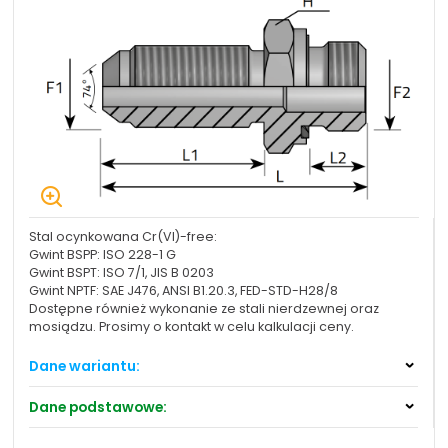
+48 669 834 274
+48 731 349 406
uszczelnienia@chss.pl
info@chss.pl
Centrum Hydrauliki Siłowej Jawor
59-400 Jawor, ul. Kuziennicza 5, POLSKA
Biuro obsługi klienta:
Magazyn 24H:
+48 535 424 483
+48 665 001 770
Stal ocynkowana Cr(VI)-free:
+48 665 001 660
Gwint BSPP: ISO 228-1 G
jawor@chss.pl
Gwint BSPT: ISO 7/1, JIS B 0203
Gwint NPTF: SAE J476, ANSI B1.20.3, FED-STD-H28/8
PN-PT: 7:00 - 16:00
Dostępne również wykonanie ze stali nierdzewnej oraz
mosiądzu. Prosimy o kontakt w celu kalkulacji ceny.
Dane wariantu:
Projektowanie i budowa układów:
Materiał / Składowe:
Stal węglowa Cr(VI)-free/Zn-Ni
POWER HYDRAULICS SOLUTIONS
Dane podstawowe:
Sp. z o.o.
Dopuszczalna
-40°C do +200°C
Zastosowanie:
temperatura pracy
58-100 Świdnica, ul. Bystrzycka 17, POLSKA
Automotive