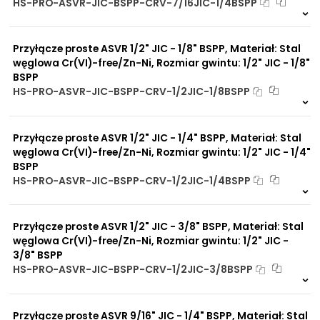
HS-PRO-ASVR-JIC-BSPP-CRV-7/16JIC-1/4BSPP
ciśnieniem
Na zamówienie
Brak adsorpcji
0 szt
30 dni
nieprzyjemnych zapachów
Przyłącze proste ASVR 1/2" JIC - 1/8" BSPP, Materiał: Stal
Odporność na
promieniowanie słoneczne
węglowa Cr(VI)-free/Zn-Ni, Rozmiar gwintu: 1/2" JIC - 1/8"
UV
BSPP
Dobre przewodnictwo
HS-PRO-ASVR-JIC-BSPP-CRV-1/2JIC-1/8BSPP
cieplne
Na zamówienie
Praca w trudnych
0 szt
30 dni
warunkach
Przyłącze proste ASVR 1/2" JIC - 1/4" BSPP, Materiał: Stal
Duży wybór materiałów
uszczelniających
węglowa Cr(VI)-free/Zn-Ni, Rozmiar gwintu: 1/2" JIC - 1/4"
Odporność na działanie
BSPP
obciążeń mechanicznych
HS-PRO-ASVR-JIC-BSPP-CRV-1/2JIC-1/4BSPP
Odporność na działanie
Na zamówienie
wysokich temperatur
0 szt
30 dni
Przyłącze proste ASVR 1/2" JIC - 3/8" BSPP, Materiał: Stal
węglowa Cr(VI)-free/Zn-Ni, Rozmiar gwintu: 1/2" JIC -
3/8" BSPP
HS-PRO-ASVR-JIC-BSPP-CRV-1/2JIC-3/8BSPP
Na zamówienie
0 szt
30 dni
Przyłącze proste ASVR 9/16" JIC - 1/4" BSPP, Materiał: Stal