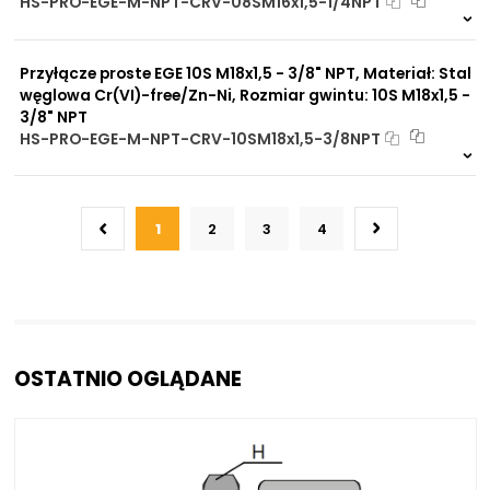
HS-PRO-EGE-M-NPT-CRV-08SM16x1,5-1/4NPT
Na zamówienie
0 szt
30 dni
Przyłącze proste EGE 10S M18x1,5 - 3/8" NPT, Materiał: Stal
węglowa Cr(VI)-free/Zn-Ni, Rozmiar gwintu: 10S M18x1,5 -
3/8" NPT
HS-PRO-EGE-M-NPT-CRV-10SM18x1,5-3/8NPT
Na zamówienie
0 szt
30 dni
1
2
3
4
OSTATNIO OGLĄDANE