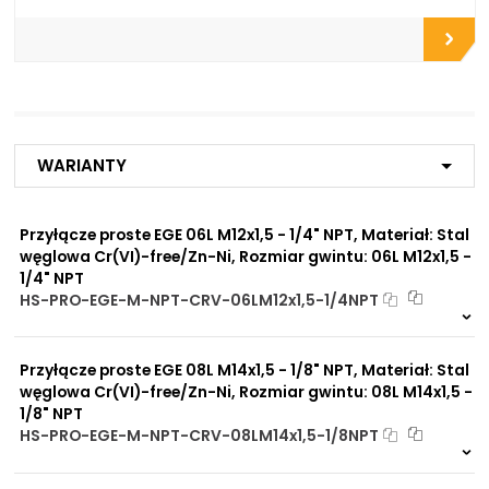
Do zbiorników
Do chłodnic
Do filtrów
Do złączy
Do zaworów funkcyjnych
Do rozdzielaczy
Do zaworów kulowych
Do szybkozłączy
Do siłowników
Warianty
hydraulicznych
Do silników hydraulicznych
Do bloków pneumatycznych
Przyłącze proste EGE 06L M12x1,5 - 1/4" NPT, Materiał: Stal
Do płyt i bloków
węglowa Cr(VI)-free/Zn-Ni, Rozmiar gwintu: 06L M12x1,5 -
przyłączeniowych
1/4" NPT
Do końcówek w
elastycznych gotowych
HS-PRO-EGE-M-NPT-CRV-06LM12x1,5-1/4NPT
przewodach
Na zamówienie
Do rur precyzyjnych
0 szt
30 dni
bezszwowych
Przyłącze proste EGE 08L M14x1,5 - 1/8" NPT, Materiał: Stal
Do przewodów Tekalan
węglowa Cr(VI)-free/Zn-Ni, Rozmiar gwintu: 08L M14x1,5 -
Do przewodów PU, PA, PE
1/8" NPT
Do rur miedzianych
HS-PRO-EGE-M-NPT-CRV-08LM14x1,5-1/8NPT
Do rur aluminiowych
Na zamówienie
0 szt
30 dni