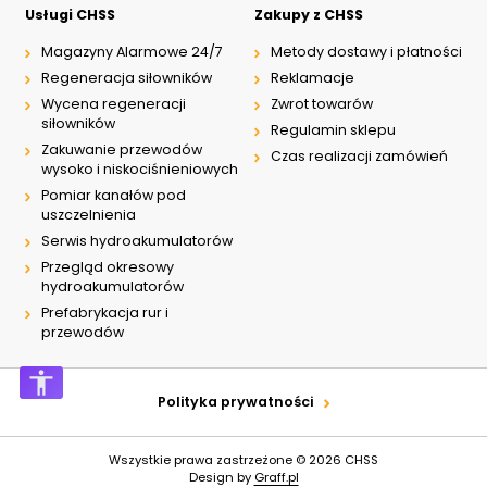
Usługi CHSS
Zakupy z CHSS
Magazyny Alarmowe 24/7
Metody dostawy i płatności
Regeneracja siłowników
Reklamacje
Wycena regeneracji
Zwrot towarów
siłowników
Regulamin sklepu
Zakuwanie przewodów
Czas realizacji zamówień
wysoko i niskociśnieniowych
Pomiar kanałów pod
uszczelnienia
Serwis hydroakumulatorów
Przegląd okresowy
hydroakumulatorów
Prefabrykacja rur i
przewodów
Polityka prywatności
Wszystkie prawa zastrzeżone © 2026
CHSS
Design by
Graff.pl