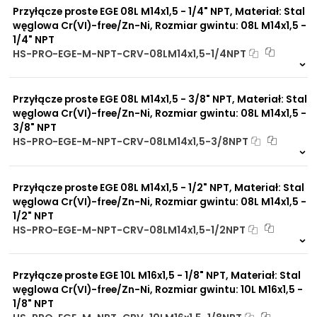
Zalety
Przyłącze proste EGE 08L M14x1,5 - 1/4" NPT, Materiał: Stal
Wykonany ze stali
materiału/produktu:
ocynkowanej lub stali
węglowa Cr(VI)-free/Zn-Ni, Rozmiar gwintu: 08L M14x1,5 -
nierdzewnej zgodne jest z
1/4" NPT
normą DIN 2353 (PN-ISO
HS-PRO-EGE-M-NPT-CRV-08LM14x1,5-1/4NPT
8437-1).
Na zamówienie
Zwiększona ochrona przed
0 szt
30 dni
korozją chemiczną
Przyłącze proste EGE 08L M14x1,5 - 3/8" NPT, Materiał: Stal
Praca pod wysokim
ciśnieniem
węglowa Cr(VI)-free/Zn-Ni, Rozmiar gwintu: 08L M14x1,5 -
Brak adsorpcji
3/8" NPT
nieprzyjemnych zapachów
HS-PRO-EGE-M-NPT-CRV-08LM14x1,5-3/8NPT
Odporność na
Na zamówienie
promieniowanie słoneczne
0 szt
30 dni
UV
Przyłącze proste EGE 08L M14x1,5 - 1/2" NPT, Materiał: Stal
Dobre przewodnictwo
węglowa Cr(VI)-free/Zn-Ni, Rozmiar gwintu: 08L M14x1,5 -
cieplne
Praca w trudnych
1/2" NPT
warunkach
HS-PRO-EGE-M-NPT-CRV-08LM14x1,5-1/2NPT
Duży wybór materiałów
Na zamówienie
uszczelniających
0 szt
30 dni
Odporność na działanie
Przyłącze proste EGE 10L M16x1,5 - 1/8" NPT, Materiał: Stal
obciążeń mechanicznych
węglowa Cr(VI)-free/Zn-Ni, Rozmiar gwintu: 10L M16x1,5 -
Odporność na działanie
1/8" NPT
wysokich temperatur