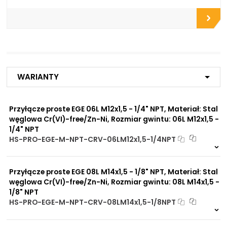
Do zbiorników
Do chłodnic
Do filtrów
Do złączy
Do zaworów funkcyjnych
Do rozdzielaczy
Do zaworów kulowych
Do szybkozłączy
Do siłowników
Warianty
hydraulicznych
Do silników hydraulicznych
Do bloków pneumatycznych
Przyłącze proste EGE 06L M12x1,5 - 1/4" NPT, Materiał: Stal
Do płyt i bloków
węglowa Cr(VI)-free/Zn-Ni, Rozmiar gwintu: 06L M12x1,5 -
przyłączeniowych
1/4" NPT
Do końcówek w
elastycznych gotowych
HS-PRO-EGE-M-NPT-CRV-06LM12x1,5-1/4NPT
przewodach
Na zamówienie
Do rur precyzyjnych
0 szt
30 dni
bezszwowych
Przyłącze proste EGE 08L M14x1,5 - 1/8" NPT, Materiał: Stal
Do przewodów Tekalan
węglowa Cr(VI)-free/Zn-Ni, Rozmiar gwintu: 08L M14x1,5 -
Do przewodów PU, PA, PE
1/8" NPT
Do rur miedzianych
HS-PRO-EGE-M-NPT-CRV-08LM14x1,5-1/8NPT
Do rur aluminiowych
Na zamówienie
0 szt
30 dni