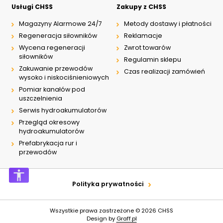
Usługi CHSS
Zakupy z CHSS
Magazyny Alarmowe 24/7
Metody dostawy i płatności
Regeneracja siłowników
Reklamacje
Wycena regeneracji
Zwrot towarów
siłowników
Regulamin sklepu
Zakuwanie przewodów
Czas realizacji zamówień
wysoko i niskociśnieniowych
Pomiar kanałów pod
uszczelnienia
Serwis hydroakumulatorów
Przegląd okresowy
hydroakumulatorów
Prefabrykacja rur i
przewodów
Polityka prywatności
Wszystkie prawa zastrzeżone © 2026
CHSS
Design by
Graff.pl