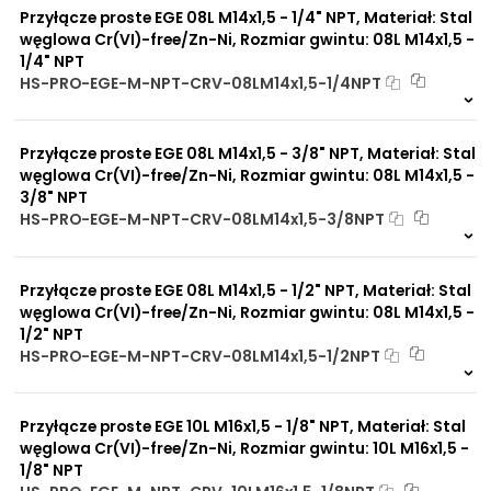
Zalety
Przyłącze proste EGE 08L M14x1,5 - 1/4" NPT, Materiał: Stal
Wykonany ze stali
materiału/produktu:
ocynkowanej lub stali
węglowa Cr(VI)-free/Zn-Ni, Rozmiar gwintu: 08L M14x1,5 -
nierdzewnej zgodne jest z
1/4" NPT
normą DIN 2353 (PN-ISO
HS-PRO-EGE-M-NPT-CRV-08LM14x1,5-1/4NPT
8437-1).
Na zamówienie
Zwiększona ochrona przed
0 szt
30 dni
korozją chemiczną
Przyłącze proste EGE 08L M14x1,5 - 3/8" NPT, Materiał: Stal
Praca pod wysokim
ciśnieniem
węglowa Cr(VI)-free/Zn-Ni, Rozmiar gwintu: 08L M14x1,5 -
Brak adsorpcji
3/8" NPT
nieprzyjemnych zapachów
HS-PRO-EGE-M-NPT-CRV-08LM14x1,5-3/8NPT
Odporność na
Na zamówienie
promieniowanie słoneczne
0 szt
30 dni
UV
Przyłącze proste EGE 08L M14x1,5 - 1/2" NPT, Materiał: Stal
Dobre przewodnictwo
węglowa Cr(VI)-free/Zn-Ni, Rozmiar gwintu: 08L M14x1,5 -
cieplne
Praca w trudnych
1/2" NPT
warunkach
HS-PRO-EGE-M-NPT-CRV-08LM14x1,5-1/2NPT
Duży wybór materiałów
Na zamówienie
uszczelniających
0 szt
30 dni
Odporność na działanie
Przyłącze proste EGE 10L M16x1,5 - 1/8" NPT, Materiał: Stal
obciążeń mechanicznych
węglowa Cr(VI)-free/Zn-Ni, Rozmiar gwintu: 10L M16x1,5 -
Odporność na działanie
1/8" NPT
wysokich temperatur