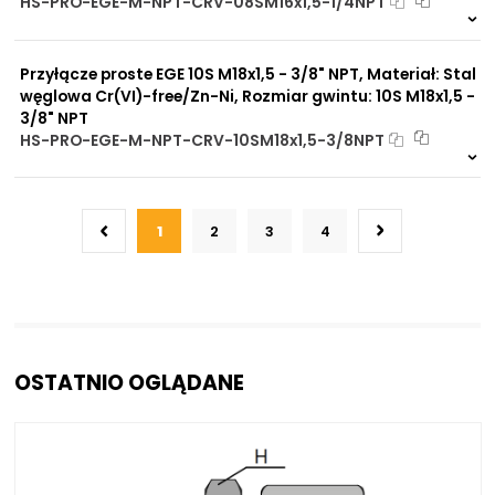
HS-PRO-EGE-M-NPT-CRV-08SM16x1,5-1/4NPT
Na zamówienie
0 szt
30 dni
Przyłącze proste EGE 10S M18x1,5 - 3/8" NPT, Materiał: Stal
węglowa Cr(VI)-free/Zn-Ni, Rozmiar gwintu: 10S M18x1,5 -
3/8" NPT
HS-PRO-EGE-M-NPT-CRV-10SM18x1,5-3/8NPT
Na zamówienie
0 szt
30 dni
1
2
3
4
OSTATNIO OGLĄDANE