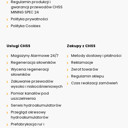
Regulamin produkcji i
gwarancji przewodów CHSS
MINING SPEC 24
Polityka prywatności
Polityka Cookies
Usługi CHSS
Zakupy z CHSS
Magazyny Alarmowe 24/7
Metody dostawy i płatności
Regeneracja siłowników
Reklamacje
Wycena regeneracji
Zwrot towarów
siłowników
Regulamin sklepu
Zakuwanie przewodów
Czas realizacji zamówień
wysoko i niskociśnieniowych
Pomiar kanałów pod
uszczelnienia
Serwis hydroakumulatorów
Przegląd okresowy
hydroakumulatorów
Prefabrykacja rur i