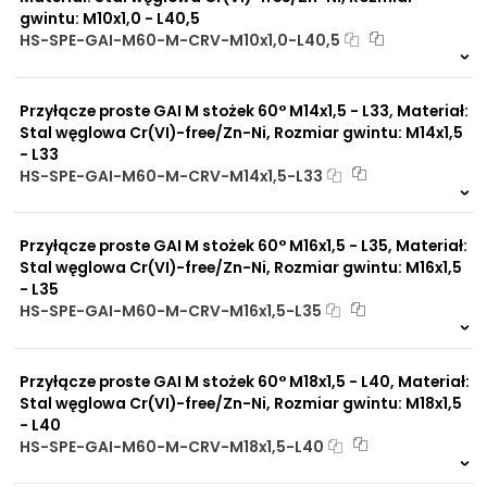
Do końcówek w
gwintu: M10x1,0 - L40,5
elastycznych gotowych
HS-SPE-GAI-M60-M-CRV-M10x1,0-L40,5
przewodach
Na zamówienie
Do rur precyzyjnych
0 szt
30 dni
bezszwowych
Przyłącze proste GAI M stożek 60° M14x1,5 - L33, Materiał:
Do przewodów Tekalan
Stal węglowa Cr(VI)-free/Zn-Ni, Rozmiar gwintu: M14x1,5
Do przewodów PU, PA, PE
- L33
Do rur miedzianych
Do rur aluminiowych
HS-SPE-GAI-M60-M-CRV-M14x1,5-L33
Na zamówienie
0 szt
30 dni
Zalety
Wykonany ze stali
materiału/produktu:
Przyłącze proste GAI M stożek 60° M16x1,5 - L35, Materiał:
ocynkowanej lub stali
Stal węglowa Cr(VI)-free/Zn-Ni, Rozmiar gwintu: M16x1,5
nierdzewnej zgodne jest z
- L35
normą DIN 2353 (PN-ISO
HS-SPE-GAI-M60-M-CRV-M16x1,5-L35
8437-1).
Na zamówienie
Zwiększona ochrona przed
0 szt
30 dni
korozją chemiczną
Praca pod wysokim
Przyłącze proste GAI M stożek 60° M18x1,5 - L40, Materiał:
ciśnieniem
Stal węglowa Cr(VI)-free/Zn-Ni, Rozmiar gwintu: M18x1,5
Brak adsorpcji
- L40
nieprzyjemnych zapachów
HS-SPE-GAI-M60-M-CRV-M18x1,5-L40
Odporność na
Na zamówienie
promieniowanie słoneczne