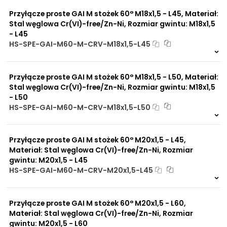
0 szt
30 dni
UV
Dobre przewodnictwo
Przyłącze proste GAI M stożek 60° M18x1,5 - L45, Materiał:
cieplne
Stal węglowa Cr(VI)-free/Zn-Ni, Rozmiar gwintu: M18x1,5
Praca w trudnych
- L45
warunkach
HS-SPE-GAI-M60-M-CRV-M18x1,5-L45
Duży wybór materiałów
Na zamówienie
uszczelniających
0 szt
30 dni
Odporność na działanie
Przyłącze proste GAI M stożek 60° M18x1,5 - L50, Materiał:
obciążeń mechanicznych
Odporność na działanie
Stal węglowa Cr(VI)-free/Zn-Ni, Rozmiar gwintu: M18x1,5
wysokich temperatur
- L50
HS-SPE-GAI-M60-M-CRV-M18x1,5-L50
Na zamówienie
0 szt
30 dni
Przyłącze proste GAI M stożek 60° M20x1,5 - L45,
Materiał: Stal węglowa Cr(VI)-free/Zn-Ni, Rozmiar
gwintu: M20x1,5 - L45
HS-SPE-GAI-M60-M-CRV-M20x1,5-L45
Na zamówienie
0 szt
30 dni
Przyłącze proste GAI M stożek 60° M20x1,5 - L60,
Materiał: Stal węglowa Cr(VI)-free/Zn-Ni, Rozmiar
gwintu: M20x1,5 - L60