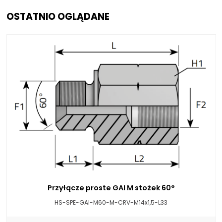
OSTATNIO OGLĄDANE
Przyłącze proste GAI M stożek 60°
HS-SPE-GAI-M60-M-CRV-M14x1,5-L33