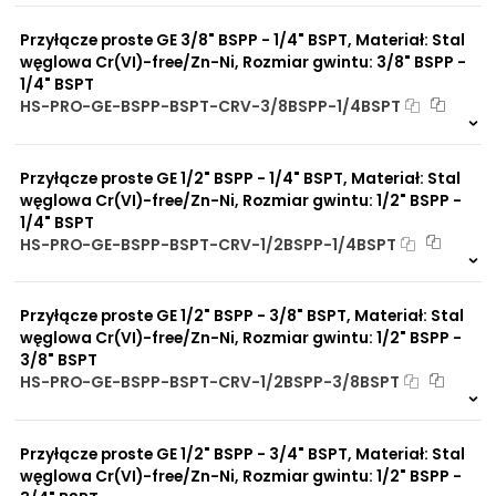
0 szt
30 dni
warunkach
Przyłącze proste GE 3/8" BSPP - 1/4" BSPT, Materiał: Stal
Duży wybór materiałów
uszczelniających
węglowa Cr(VI)-free/Zn-Ni, Rozmiar gwintu: 3/8" BSPP -
Odporność na działanie
1/4" BSPT
obciążeń mechanicznych
HS-PRO-GE-BSPP-BSPT-CRV-3/8BSPP-1/4BSPT
Odporność na działanie
7 szt
48 h
wysokich temperatur
4964 szt
4 dni
Przyłącze proste GE 1/2" BSPP - 1/4" BSPT, Materiał: Stal
węglowa Cr(VI)-free/Zn-Ni, Rozmiar gwintu: 1/2" BSPP -
1/4" BSPT
HS-PRO-GE-BSPP-BSPT-CRV-1/2BSPP-1/4BSPT
Na zamówienie
0 szt
30 dni
Przyłącze proste GE 1/2" BSPP - 3/8" BSPT, Materiał: Stal
węglowa Cr(VI)-free/Zn-Ni, Rozmiar gwintu: 1/2" BSPP -
3/8" BSPT
HS-PRO-GE-BSPP-BSPT-CRV-1/2BSPP-3/8BSPT
7 szt
48 h
7587 szt
4 dni
Przyłącze proste GE 1/2" BSPP - 3/4" BSPT, Materiał: Stal
węglowa Cr(VI)-free/Zn-Ni, Rozmiar gwintu: 1/2" BSPP -