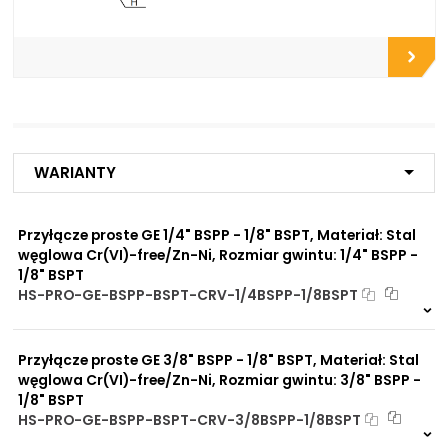
Do płyt i bloków
przyłączeniowych
Do końcówek w
elastycznych gotowych
przewodach
Do rur precyzyjnych
bezszwowych
Do przewodów Tekalan
Do przewodów PU, PA, PE
Do rur miedzianych
Warianty
Do rur aluminiowych
Przyłącze proste GE 1/4" BSPP - 1/8" BSPT, Materiał: Stal
Zalety
Zwiększona ochrona przed
materiału/produktu:
węglowa Cr(VI)-free/Zn-Ni, Rozmiar gwintu: 1/4" BSPP -
korozją chemiczną
1/8" BSPT
Praca pod wysokim
HS-PRO-GE-BSPP-BSPT-CRV-1/4BSPP-1/8BSPT
ciśnieniem
2 szt
48 h
Brak adsorpcji
4766 szt
4 dni
nieprzyjemnych zapachów
Odporność na
Przyłącze proste GE 3/8" BSPP - 1/8" BSPT, Materiał: Stal
promieniowanie słoneczne
węglowa Cr(VI)-free/Zn-Ni, Rozmiar gwintu: 3/8" BSPP -
UV
1/8" BSPT
Dobre przewodnictwo
HS-PRO-GE-BSPP-BSPT-CRV-3/8BSPP-1/8BSPT
cieplne
Na zamówienie
Praca w trudnych