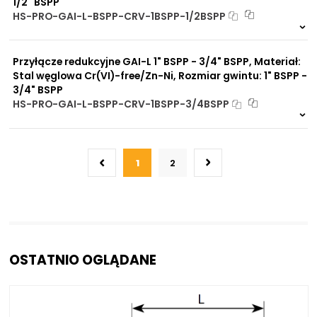
1/2" BSPP
HS-PRO-GAI-L-BSPP-CRV-1BSPP-1/2BSPP
Na zamówienie
0 szt
30 dni
Przyłącze redukcyjne GAI-L 1" BSPP - 3/4" BSPP, Materiał:
Stal węglowa Cr(VI)-free/Zn-Ni, Rozmiar gwintu: 1" BSPP -
3/4" BSPP
HS-PRO-GAI-L-BSPP-CRV-1BSPP-3/4BSPP
Na zamówienie
0 szt
30 dni
1
2
OSTATNIO OGLĄDANE