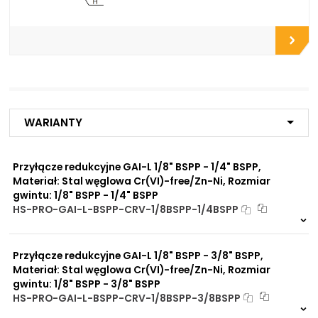
Do płyt i bloków
przyłączeniowych
Do końcówek w
elastycznych gotowych
przewodach
Do rur precyzyjnych
bezszwowych
Do przewodów Tekalan
Do przewodów PU, PA, PE
Do rur miedzianych
Warianty
Do rur aluminiowych
Przyłącze redukcyjne GAI-L 1/8" BSPP - 1/4" BSPP,
Zalety
Zwiększona ochrona przed
materiału/produktu:
Materiał: Stal węglowa Cr(VI)-free/Zn-Ni, Rozmiar
korozją chemiczną
gwintu: 1/8" BSPP - 1/4" BSPP
Praca pod wysokim
HS-PRO-GAI-L-BSPP-CRV-1/8BSPP-1/4BSPP
ciśnieniem
Na zamówienie
Brak adsorpcji
0 szt
30 dni
nieprzyjemnych zapachów
Odporność na
Przyłącze redukcyjne GAI-L 1/8" BSPP - 3/8" BSPP,
promieniowanie słoneczne
Materiał: Stal węglowa Cr(VI)-free/Zn-Ni, Rozmiar
UV
gwintu: 1/8" BSPP - 3/8" BSPP
Dobre przewodnictwo
HS-PRO-GAI-L-BSPP-CRV-1/8BSPP-3/8BSPP
cieplne
Na zamówienie
Praca w trudnych