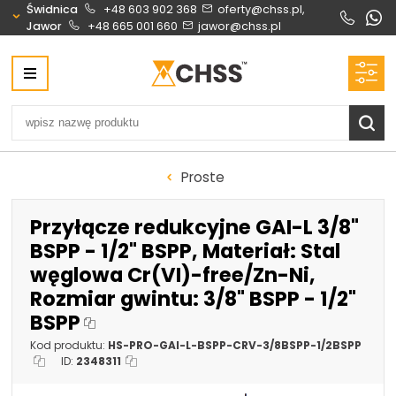
Świdnica
+48 603 902 368
oferty@chss.pl,
Jawor
+48 665 001 660
jawor@chss.pl
Centrum Hydrauliki Siłowej Świdnica
58-100 Świdnica, ul. Bystrzycka 17, POLSKA
CHSS.PL DAWID WOŹNY
NIP: PL 884 272 02 42
Biuro obsługi klienta:
Oferty i wyceny:
Proste
+48 603 902 368
+48 603 902 368
biuro@chss.pl
oferty@chss.pl
Przyłącze redukcyjne GAI-L 3/8"
PN-PT: 6:30 - 16:00
BSPP - 1/2" BSPP, Materiał: Stal
węglowa Cr(VI)-free/Zn-Ni,
Siłowniki:
Serwis:
Rozmiar gwintu: 3/8" BSPP - 1/2"
+48 690 884 272
+48 536 202 250
BSPP
silowniki@chss.pl
+48 609 877 288
Kod produktu:
HS-PRO-GAI-L-BSPP-CRV-3/8BSPP-1/2BSPP
serwis@chss.pl
ID:
2348311
Uszczelnienia techniczne:
Magazyn 24H: