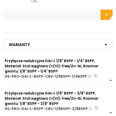
Do płyt i bloków
przyłączeniowych
Do końcówek w
elastycznych gotowych
przewodach
Do rur precyzyjnych
bezszwowych
Do przewodów Tekalan
Do przewodów PU, PA, PE
Do rur miedzianych
Warianty
Do rur aluminiowych
Przyłącze redukcyjne GAI-L 1/8" BSPP - 1/4" BSPP,
Zalety
Zwiększona ochrona przed
materiału/produktu:
Materiał: Stal węglowa Cr(VI)-free/Zn-Ni, Rozmiar
korozją chemiczną
gwintu: 1/8" BSPP - 1/4" BSPP
Praca pod wysokim
HS-PRO-GAI-L-BSPP-CRV-1/8BSPP-1/4BSPP
ciśnieniem
Na zamówienie
Brak adsorpcji
0 szt
30 dni
nieprzyjemnych zapachów
Odporność na
Przyłącze redukcyjne GAI-L 1/8" BSPP - 3/8" BSPP,
promieniowanie słoneczne
Materiał: Stal węglowa Cr(VI)-free/Zn-Ni, Rozmiar
UV
gwintu: 1/8" BSPP - 3/8" BSPP
Dobre przewodnictwo
HS-PRO-GAI-L-BSPP-CRV-1/8BSPP-3/8BSPP
cieplne
Na zamówienie
Praca w trudnych