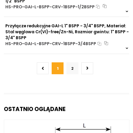
1/2" BSPP
HS-PRO-GAI-L-BSPP-CRV-1BSPP-1/2BSPP
Na zamówienie
0 szt
30 dni
Przyłącze redukcyjne GAI-L 1" BSPP - 3/4" BSPP, Materiał:
Stal węglowa Cr(VI)-free/Zn-Ni, Rozmiar gwintu: 1" BSPP -
3/4" BSPP
HS-PRO-GAI-L-BSPP-CRV-1BSPP-3/4BSPP
Na zamówienie
0 szt
30 dni
1
2
OSTATNIO OGLĄDANE