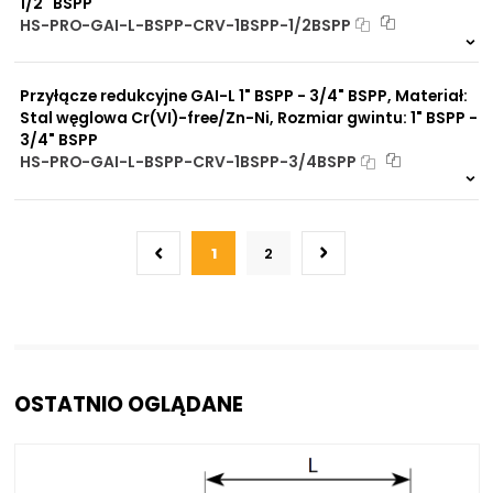
1/2" BSPP
HS-PRO-GAI-L-BSPP-CRV-1BSPP-1/2BSPP
Na zamówienie
0 szt
30 dni
Przyłącze redukcyjne GAI-L 1" BSPP - 3/4" BSPP, Materiał:
Stal węglowa Cr(VI)-free/Zn-Ni, Rozmiar gwintu: 1" BSPP -
3/4" BSPP
HS-PRO-GAI-L-BSPP-CRV-1BSPP-3/4BSPP
Na zamówienie
0 szt
30 dni
1
2
OSTATNIO OGLĄDANE