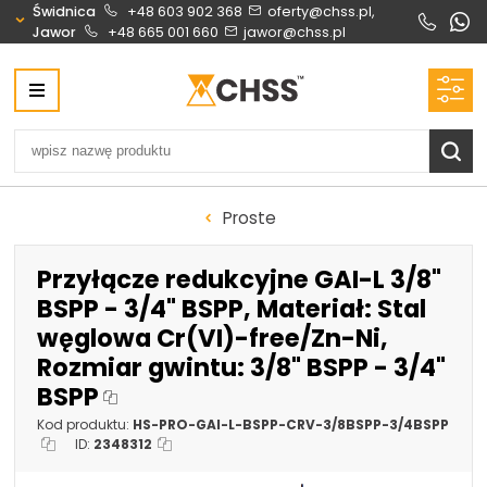
Świdnica
+48 603 902 368
oferty@chss.pl,
Jawor
+48 665 001 660
jawor@chss.pl
Centrum Hydrauliki Siłowej Świdnica
58-100 Świdnica, ul. Bystrzycka 17, POLSKA
CHSS.PL DAWID WOŹNY
NIP: PL 884 272 02 42
Biuro obsługi klienta:
Oferty i wyceny:
Proste
+48 603 902 368
+48 603 902 368
biuro@chss.pl
oferty@chss.pl
Przyłącze redukcyjne GAI-L 3/8"
PN-PT: 6:30 - 16:00
BSPP - 3/4" BSPP, Materiał: Stal
węglowa Cr(VI)-free/Zn-Ni,
Siłowniki:
Serwis:
Rozmiar gwintu: 3/8" BSPP - 3/4"
+48 690 884 272
+48 536 202 250
BSPP
silowniki@chss.pl
+48 609 877 288
Kod produktu:
HS-PRO-GAI-L-BSPP-CRV-3/8BSPP-3/4BSPP
serwis@chss.pl
ID:
2348312
Uszczelnienia techniczne:
Magazyn 24H: