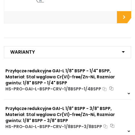
Do płyt i bloków
przyłączeniowych
Do końcówek w
elastycznych gotowych
przewodach
Do rur precyzyjnych
bezszwowych
Do przewodów Tekalan
Do przewodów PU, PA, PE
Do rur miedzianych
Warianty
Do rur aluminiowych
Przyłącze redukcyjne GAI-L 1/8" BSPP - 1/4" BSPP,
Zalety
Zwiększona ochrona przed
materiału/produktu:
Materiał: Stal węglowa Cr(VI)-free/Zn-Ni, Rozmiar
korozją chemiczną
gwintu: 1/8" BSPP - 1/4" BSPP
Praca pod wysokim
HS-PRO-GAI-L-BSPP-CRV-1/8BSPP-1/4BSPP
ciśnieniem
Na zamówienie
Brak adsorpcji
0 szt
30 dni
nieprzyjemnych zapachów
Odporność na
Przyłącze redukcyjne GAI-L 1/8" BSPP - 3/8" BSPP,
promieniowanie słoneczne
Materiał: Stal węglowa Cr(VI)-free/Zn-Ni, Rozmiar
UV
gwintu: 1/8" BSPP - 3/8" BSPP
Dobre przewodnictwo
HS-PRO-GAI-L-BSPP-CRV-1/8BSPP-3/8BSPP
cieplne
Na zamówienie
Praca w trudnych