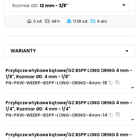
Ø D - Średnica przewodu:
12 mm
techniczny
Rozmiar ØD:
12 mm - 3/8"
NIP: PL 884 282 31 43
NBR - Guma butadienowo-
KRS: 0001073679
SW - Rozmiar na klucz:
21 mm
nitrylowa
0 szt.
48 h
1738 szt.
4 dni
Mosiądz niklowany
C - Rozmiar gwintu:
3/8" BSPP
Projekty:
Maksymalne ciśnienie
+48 732 527 128
-0,95 do 15 BAR
robocze:
info@powerhydraulics.eu
Warianty
Zastosowanie:
Automotive
www.powerhydraulics.eu
Instalacje grzewcze
Engineering for motion
Przyłącze wtykowe kątowe/GZ BSPP LONG ORING 4 mm -
Instalacje sprężonego
1/8", Rozmiar ØD: 4 mm - 1/8"
powietrza
PN-PKW-WEERP-BSPP-LONG-ORING-4mm-18
Dostępny na zamówienie. Zapytaj o p
Medium:
1864 szt.
4 dni
Sprężone powietrze
Przyłącze wtykowe kątowe/GZ BSPP LONG ORING 4 mm -
1/4", Rozmiar ØD: 4 mm - 1/4"
Dopuszczalna
PN-PKW-WEERP-BSPP-LONG-ORING-4mm-14
-20°C do +80°C
temperatura pracy
Dostępny na zamówienie. Zapytaj o p
materiału/produktu:
1206 szt.
4 dni
Opcje połączeniowe /
Przyłącze wtykowe kątowe/GZ BSPP LONG ORING 6 mm -
Do przewodów Tekalan
Propozycje instalacyjne: