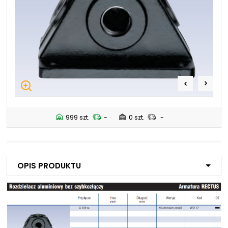
+48 669 834 274
+48 731 349 406
uszczelnienia@chss.pl
info@chss.pl
Centrum Hydrauliki Siłowej Jawor
59-400 Jawor, ul. Kuziennicza 5, POLSKA
Biuro obsługi klienta:
Magazyn 24H:
+48 535 424 483
+48 665 001 770
999 szt.
-
0 szt.
-
+48 665 001 660
jawor@chss.pl
PN-PT: 7:00 - 16:00
Opis produktu
Projektowanie i budowa układów:
POWER HYDRAULICS SOLUTIONS
Sp. z o.o.
58-100 Świdnica, ul. Bystrzycka 17, POLSKA