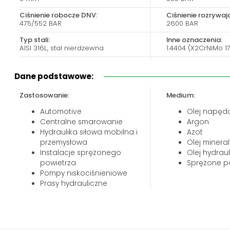
Biuro obsługi klienta:
Magazyn 24H:
Ciśnienie robocze DNV:
Ciśnienie rozrywaj
+48 535 424 483
+48 665 001 770
475/552 BAR
2600 BAR
+48 665 001 660
Typ stali:
Inne oznaczenia:
AISI 316L, stal nierdzewna
1.4404 (X2CrNiMo 1
jawor@chss.pl
PN-PT: 7:00 - 16:00
Specyfikacja materiałowa:
Wytrzymałość na r
ASTM A269/A213
485 N/mm2 min.
Dane podstawowe:
Elastyczność:
Dodatkowe inform
Zastosowanie:
Medium:
170 N/mm2 min.
Precyzyjna rura st
bezszwowa (ciągn
Automotive
Olej napęd
zimno), metryczna
Centralne smarowanie
Argon
Hydraulika siłowa mobilna i
Azot
przemysłowa
Olej minera
Instalacje sprężonego
Olej hydrau
powietrza
Sprężone p
Pompy niskociśnieniowe
Prasy hydrauliczne
Przemysł budowlany
Przemysł górniczy
Przemysł maszynowy
Przemysł okrętowy