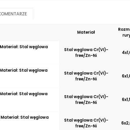
Przemysł rolniczy
 komentarze
Dopuszczalna temperatura pracy
Opcje połączeniow
materiału/produktu:
Propozycje instala
Rozm
0°C do maks. +120°C bez
Do przewo
Materiał
rur
redukcji ciśnienia *Wyższe
hydrauliczn
temperatury możliwe przy
Do rozdziel
Materiał: Stal węglowa
odpowiednio zmniejszonym
hydrauliczn
Stal węglowa Cr(VI)-
4x1,
ciśnieniu
Do rozdziel
free/Zn-Ni
Do zaworów
Do szybkoz
Materiał: Stal węglowa
Do siłownik
Stal węglowa Cr(VI)-
6x1,
hydrauliczn
free/Zn-Ni
Do silników
hydrauliczn
Materiał: Stal węglowa
Do płyt i bl
Stal węglowa Cr(VI)-
6x1,
przyłączen
free/Zn-Ni
Zalety materiału/produktu:
 Materiał: Stal węglowa
Stal węglowa Cr(VI)-
Zwiększona ochrona przed
6x2,
free/Zn-Ni
korozją