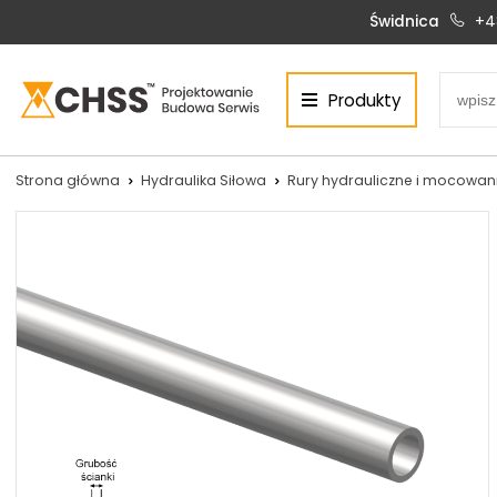
Świdnica
+4
Produkty
Centrum Hydrauliki Siłowej Świdnica
58-100 Świdnica, ul. Bystrzycka 17, POLSKA
CHSS.PL DAWID WOŹNY
Strona główna
Hydraulika Siłowa
Rury hydrauliczne i mocowan
NIP: PL 884 272 02 42
Siłowniki:
Serwis:
+48 690 884 272
+48 536 202 250
silowniki@chss.pl
+48 609 877 288
serwis@chss.pl