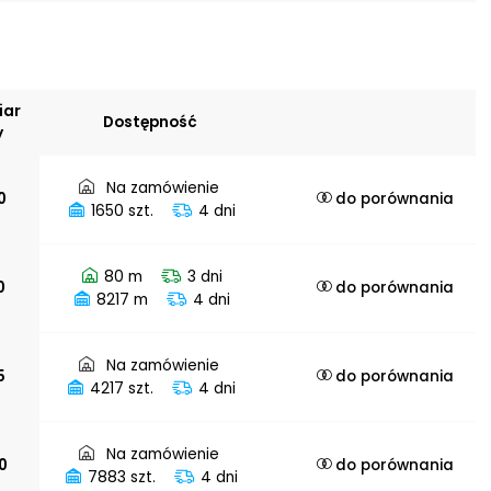
e /
cyjne:
iar
dów
Dostępność
y
ych
aczy
ych
Na zamówienie
0
do porównania
aczy
1650 szt.
4 dni
 kulowych
łączy
ów
80 m
3 dni
0
do porównania
ych
8217 m
4 dni
ych
oków
Na zamówienie
5
do porównania
iowych
4217 szt.
4 dni
Na zamówienie
0
do porównania
7883 szt.
4 dni