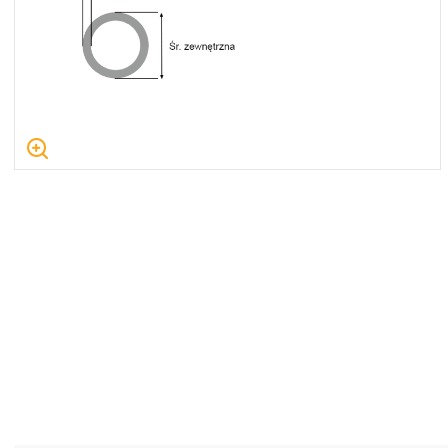
Centrum Hydrauliki Siłowej Jawor
59-400 Jawor, ul. Kuziennicza 5, POLSKA