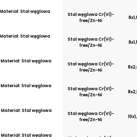
Zwiększona ochrona przed
korozją chemiczną
Materiał: Stal węglowa
Stal węglowa Cr(VI)-
Praca pod wysokim
8x1,
free/Zn-Ni
ciśnieniem
Brak adsorpcji
nieprzyjemnych zapachów
Materiał: Stal węglowa
Stal węglowa Cr(VI)-
Odporność na
8x1,
free/Zn-Ni
promieniowanie słoneczne
UV
Dobre przewodnictwo
 Materiał: Stal węglowa
Stal węglowa Cr(VI)-
cieplne
8x2,
free/Zn-Ni
Praca w trudnych
warunkach
Odporność na działanie
 Materiał: Stal węglowa
Stal węglowa Cr(VI)-
obciążeń mechanicznych
8x2,
free/Zn-Ni
Odporność na działanie
wysokich temperatur
Dobre odprowadzanie
 Materiał: Stal węglowa
Stal węglowa Cr(VI)-
ciepła
10x1
free/Zn-Ni
 Materiał: Stal węglowa