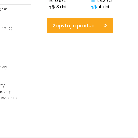
0 szt.
542 szt.
3 dni
4 dni
ące:
www.powerhydraulics.eu
Engineering for motion
Zapytaj o produkt
7-12-2)
ozciąganie:
acje:
alowa,
iona na
owy
lny
liczny
owietrze