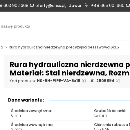
8 603 902 368
oferty@chss.pl,
Jawor
+48 665 001 660
Biuro obsługi klienta:
Oferty i wyceny:
+48 603 902 368
+48 603 902 368
biuro@chss.pl
oferty@chss.pl
ia
Rura hydrauliczna nierdzewna precyzyjna bezszwowa 6x1,5
PN-PT: 6:30 - 16:00
Rura hydrauliczna nierdzewna p
Materiał: Stal nierdzewna, Rozmi
Uszczelnienia techniczne:
Magazyn 24H:
Kod produktu:
HS-RH-PIPE-VA-6x15
ID:
2506894
+48 669 834 274
+48 731 349 406
uszczelnienia@chss.pl
info@chss.pl
Dane wariantu:
Średnica zewnętrzna:
Grubość ścianki:
6 mm
1,5 mm
Średnica wewnątrzna:
Ciśnienie robocze 
3 mm
555 BAR