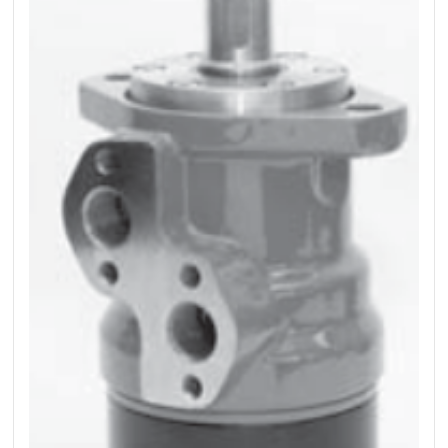
+48 669 834 274
+48 731 349 406
uszczelnienia@chss.pl
info@chss.pl
Centrum Hydrauliki Siłowej Jawor
59-400 Jawor, ul. Kuziennicza 5, POLSKA
Biuro obsługi klienta:
Magazyn 24H:
+48 535 424 483
+48 665 001 770
+48 665 001 660
jawor@chss.pl
PN-PT: 7:00 - 16:00
Projektowanie i budowa układów:
POWER HYDRAULICS SOLUTIONS
Sp. z o.o.
58-100 Świdnica, ul. Bystrzycka 17, POLSKA