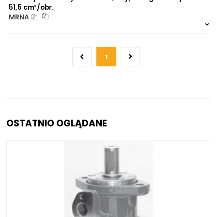
51,5 cm³/obr.
MRNA
999 szt.
-
0 szt.
-
1
OSTATNIO OGLĄDANE