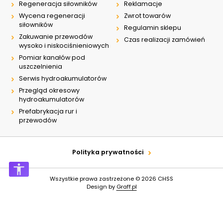
Regeneracja siłowników
Reklamacje
Wycena regeneracji
Zwrot towarów
siłowników
Regulamin sklepu
Zakuwanie przewodów
Czas realizacji zamówień
wysoko i niskociśnieniowych
Pomiar kanałów pod
uszczelnienia
Serwis hydroakumulatorów
Przegląd okresowy
hydroakumulatorów
Prefabrykacja rur i
przewodów
Polityka prywatności
Wszystkie prawa zastrzeżone © 2026
CHSS
Design by
Graff.pl