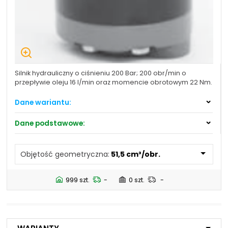
NIP: PL 884 282 31 43
KRS: 0001073679
Projekty:
+48 732 527 128
Silnik hydrauliczny o ciśnieniu 200 Bar; 200 obr/min o
info@powerhydraulics.eu
przepływie oleju 16 l/min oraz momencie obrotowym 22 Nm.
www.powerhydraulics.eu
Dane wariantu:
Engineering for motion
Objętość
51,5 cm³/obr.
Dane podstawowe:
geometryczna:
Objętość
397,0 cm³/obr.
geometryczna:
80,3 cm³/obr.
Objętość geometryczna:
51,5 cm³/obr.
99,8 cm³/obr.
159,6 cm³/obr.
999 szt.
-
0 szt.
-
199,8 cm³/obr.
250,1 cm³/obr.
315,7 cm³/obr.
125,7 cm³/obr.