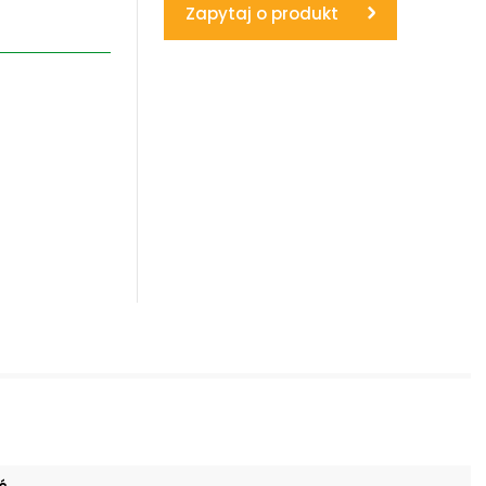
Zapytaj o produkt
www.powerhydraulics.eu
Engineering for motion