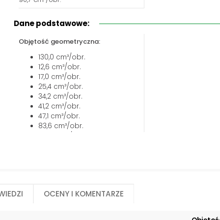
Biuro obsługi klienta:
Magazyn 24H:
+48 535 424 483
+48 665 001 770
Dane podstawowe:
+48 665 001 660
Objętość geometryczna:
jawor@chss.pl
130,0 cm³/obr.
PN-PT: 7:00 - 16:00
12,6 cm³/obr.
17,0 cm³/obr.
25,4 cm³/obr.
34,2 cm³/obr.
41,2 cm³/obr.
47,1 cm³/obr.
83,6 cm³/obr.
108,0 cm³/obr.
56,7 cm³/obr.
9,6 cm³/obr.
63,5 cm³/obr.
wiedzi
Oceny i komentarze