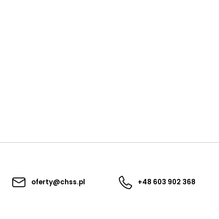
oferty@chss.pl
+48 603 902 368