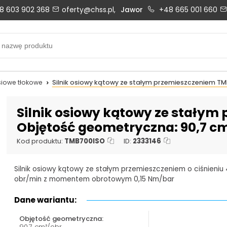
8 603 902 368
oferty@chss.pl,
Jawor
+48 665 001 660
Biuro obsługi klienta:
Oferty i wyceny:
+48 603 902 368
+48 603 902 368
biuro@chss.pl
oferty@chss.pl
osiowe tłokowe
Silnik osiowy kątowy ze stałym przemieszczeniem T
PN-PT: 6:30 - 16:00
Silnik osiowy kątowy ze stały
Objętość geometryczna: 90,7 cm
Uszczelnienia techniczne:
Magazyn 24H:
Kod produktu:
TMB700ISO
ID:
2333146
+48 669 834 274
+48 731 349 406
Silnik osiowy kątowy ze stałym przemieszczeniem o ciśnieniu
uszczelnienia@chss.pl
info@chss.pl
obr/min z momentem obrotowym 0,15 Nm/bar
Dane wariantu:
Objętość geometryczna:
90,7 cm³/obr.