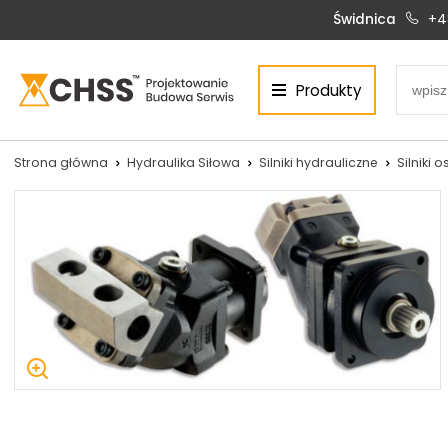
Świdnica
+4
Produkty
Centrum Hydrauliki Siłowej Świdnica
58-100 Świdnica, ul. Bystrzycka 17, POLSKA
CHSS.PL DAWID WOŹNY
Strona główna
Hydraulika Siłowa
Silniki hydrauliczne
Silniki 
NIP: PL 884 272 02 42
Siłowniki:
Serwis:
+48 690 884 272
+48 536 202 250
silowniki@chss.pl
+48 609 877 288
serwis@chss.pl