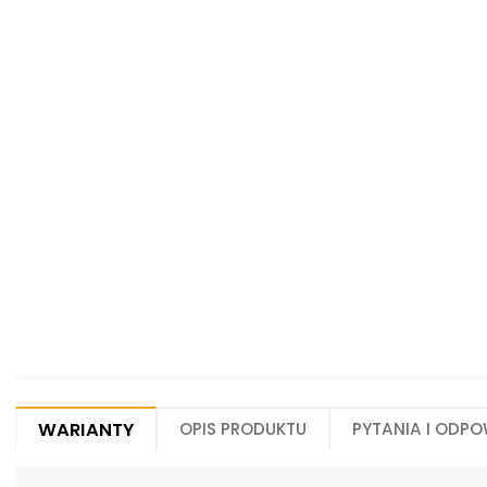
Centrum Hydrauliki Siłowej Jawor
59-400 Jawor, ul. Kuziennicza 5, POLSKA
Warianty
Opis produktu
Pytania i odpo