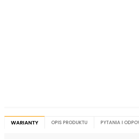
Centrum Hydrauliki Siłowej Jawor
59-400 Jawor, ul. Kuziennicza 5, POLSKA
Warianty
Opis produktu
Pytania i odpo