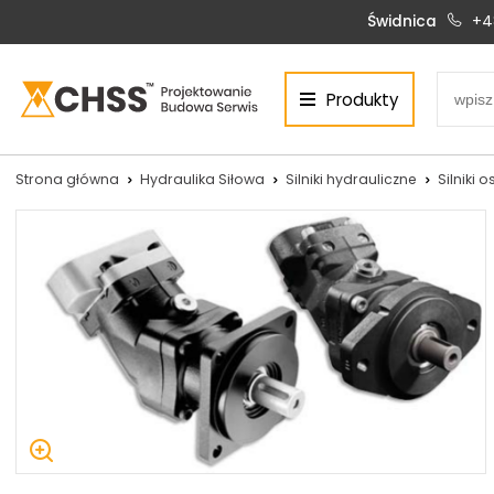
Świdnica
+4
Produkty
Centrum Hydrauliki Siłowej Świdnica
58-100 Świdnica, ul. Bystrzycka 17, POLSKA
CHSS.PL DAWID WOŹNY
Strona główna
Hydraulika Siłowa
Silniki hydrauliczne
Silniki 
NIP: PL 884 272 02 42
Siłowniki:
Serwis:
+48 690 884 272
+48 536 202 250
silowniki@chss.pl
+48 609 877 288
serwis@chss.pl