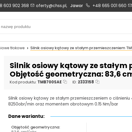
8 603 902 368
oferty@chss.pl,
Jawor
+48 665 001 660
Biuro obsługi klienta:
Oferty i wyceny:
+48 603 902 368
+48 603 902 368
biuro@chss.pl
oferty@chss.pl
osiowe tłokowe
Silnik osiowy kątowy ze stałym przemieszczeniem T
PN-PT: 6:30 - 16:00
Silnik osiowy kątowy ze stały
Objętość geometryczna: 83,6 cm
Uszczelnienia techniczne:
Magazyn 24H:
Kod produktu:
TMB700SAE
ID:
2333158
+48 669 834 274
+48 731 349 406
Silnik osiowy kątowy ze stałym przemieszczeniem o ciśnieniu 
uszczelnienia@chss.pl
info@chss.pl
8250obr/min oraz momentem obrotowym 0.15 Nm/bar
Dane wariantu:
Objętość geometryczna:
83,6 cm³/obr.