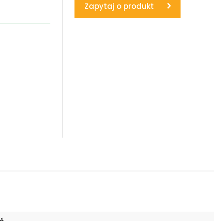
Zapytaj o produkt
www.powerhydraulics.eu
Engineering for motion