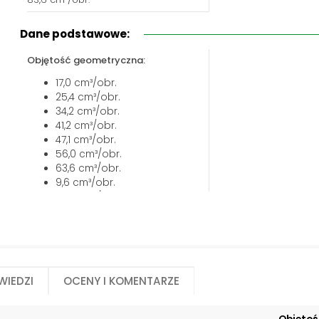
Biuro obsługi klienta:
Magazyn 24H:
+48 535 424 483
+48 665 001 770
Dane podstawowe:
+48 665 001 660
Objętość geometryczna:
jawor@chss.pl
17,0 cm³/obr.
PN-PT: 7:00 - 16:00
25,4 cm³/obr.
34,2 cm³/obr.
41,2 cm³/obr.
47,1 cm³/obr.
56,0 cm³/obr.
63,6 cm³/obr.
9,6 cm³/obr.
90.7 cm³/obr.
130,0 cm³/obr.
108,0 cm³/obr.
12,6 cm³/obr.
wiedzi
Oceny i komentarze