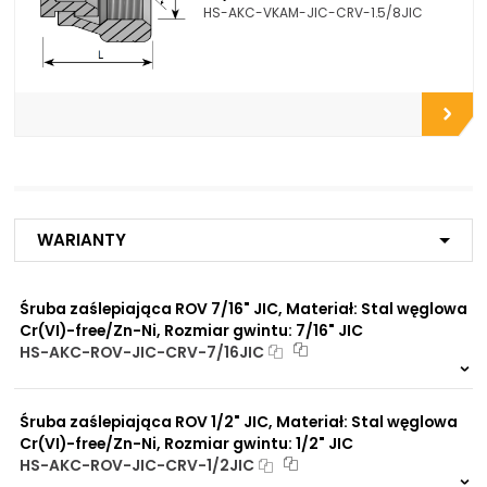
HS-AKC-VKAM-JIC-CRV-1.5/8JIC
Opcje połączeniowe /
Do flanszy i przyłączy pomp
Propozycje instalacyjne:
zębatych
Do zbiorników
Do chłodnic
Do filtrów
Do złączy
Do przyłączy
Do zaworów funkcyjnych
Do rozdzielaczy
Do zaworów kulowych
Do szybkozłączy
Warianty
Do płyt i bloków
przyłączeniowych
Do rur precyzyjnych
Śruba zaślepiająca ROV 7/16" JIC, Materiał: Stal węglowa
bezszwowych
Cr(VI)-free/Zn-Ni, Rozmiar gwintu: 7/16" JIC
Do przewodów Tekalan
HS-AKC-ROV-JIC-CRV-7/16JIC
Do przewodów PU, PA, PE
Do rur miedzianych
19 szt
48 h
Do rur aluminiowych
1246 szt
3 dni
Śruba zaślepiająca ROV 1/2" JIC, Materiał: Stal węglowa
Cr(VI)-free/Zn-Ni, Rozmiar gwintu: 1/2" JIC
Zalety
Zwiększona ochrona przed
materiału/produktu:
HS-AKC-ROV-JIC-CRV-1/2JIC
korozją