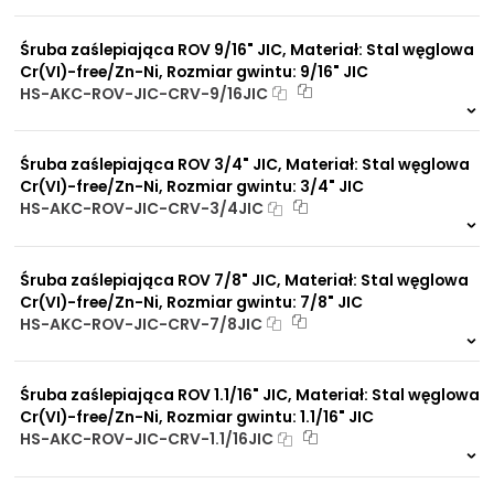
11 szt
48 h
Praca pod wysokim
1123 szt
4 dni
ciśnieniem
Śruba zaślepiająca ROV 9/16" JIC, Materiał: Stal węglowa
Brak adsorpcji
Cr(VI)-free/Zn-Ni, Rozmiar gwintu: 9/16" JIC
nieprzyjemnych zapachów
HS-AKC-ROV-JIC-CRV-9/16JIC
Odporność na
promieniowanie słoneczne
22 szt
48 h
UV
8699 szt
4 dni
Dobre przewodnictwo
Śruba zaślepiająca ROV 3/4" JIC, Materiał: Stal węglowa
cieplne
Cr(VI)-free/Zn-Ni, Rozmiar gwintu: 3/4" JIC
Praca w trudnych
HS-AKC-ROV-JIC-CRV-3/4JIC
warunkach
Duży wybór materiałów
23 szt
48 h
uszczelniających
8838 szt
4 dni
Odporność na działanie
Śruba zaślepiająca ROV 7/8" JIC, Materiał: Stal węglowa
obciążeń mechanicznych
Cr(VI)-free/Zn-Ni, Rozmiar gwintu: 7/8" JIC
Odporność na działanie
HS-AKC-ROV-JIC-CRV-7/8JIC
wysokich temperatur
9 szt
48 h
5445 szt
4 dni
Śruba zaślepiająca ROV 1.1/16" JIC, Materiał: Stal węglowa
Cr(VI)-free/Zn-Ni, Rozmiar gwintu: 1.1/16" JIC
HS-AKC-ROV-JIC-CRV-1.1/16JIC
12 szt
48 h
2317 szt
4 dni