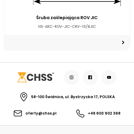
Śruba zaślepiająca ROV JIC
HS-AKC-ROV-JIC-CRV-1.5/8JIC
58-100 Świdnica, ul. Bystrzycka 17, POLSKA
oferty@chss.pl
+48 603 902 368