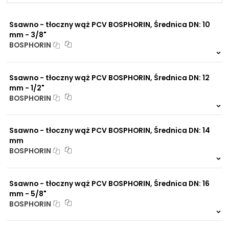
45 mm
NIP: PL 884 282 31 43
63,5 mm - 2.1/2"
KRS: 0001073679
Ssawno - tłoczny wąż PCV BOSPHORIN, Średnica DN: 10
80 mm
mm - 3/8"
76,2 mm - 3"
BOSPHORIN
90 mm
Projekty:
101,6 mm - 4"
999 szt.
-
30 mm
+48 732 527 128
0 szt.
-
8 mm - 5/16"
Ssawno - tłoczny wąż PCV BOSPHORIN, Średnica DN: 12
info@powerhydraulics.eu
127 mm - 5"
mm - 1/2"
60 mm
BOSPHORIN
10 mm - 3/8"
www.powerhydraulics.eu
999 szt.
-
152,4 mm - 6"
Engineering for motion
0 szt.
70 mm
-
16 mm - 5/8"
Ssawno - tłoczny wąż PCV BOSPHORIN, Średnica DN: 14
mm
BOSPHORIN
999 szt.
-
0 szt.
-
Ssawno - tłoczny wąż PCV BOSPHORIN, Średnica DN: 16
mm - 5/8"
BOSPHORIN
999 szt.
-
0 szt.
-