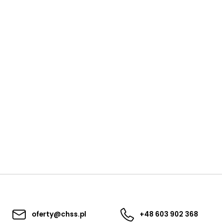
oferty@chss.pl
+48 603 902 368