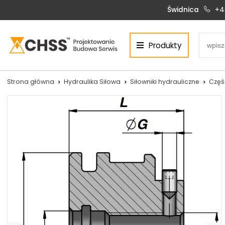
Świdnica
+4
Produkty
Centrum Hydrauliki Siłowej Świdnica
58-100 Świdnica, ul. Bystrzycka 17, POLSKA
CHSS.PL DAWID WOŹNY
Strona główna
Hydraulika Siłowa
Siłowniki hydrauliczne
Częś
NIP: PL 884 272 02 42
Siłowniki:
Serwis:
+48 690 884 272
+48 536 202 250
silowniki@chss.pl
+48 609 877 288
serwis@chss.pl