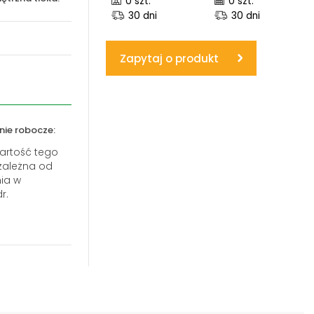
0 szt.
0 szt.
30 dni
30 dni
www.powerhydraulics.eu
Engineering for motion
Zapytaj o produkt
nie robocze:
artość tego
zależna od
ia w
r.
lny
liczny