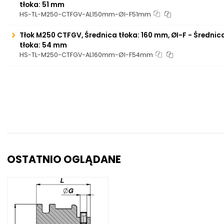
tłoka: 51 mm
HS-TL-M250-CTFGV-AL150mm-ØI-F51mm
Tłok M250 CTFGV, Średnica tłoka: 160 mm, ØI-F - Średni
tłoka: 54 mm
HS-TL-M250-CTFGV-AL160mm-ØI-F54mm
OSTATNIO OGLĄDANE