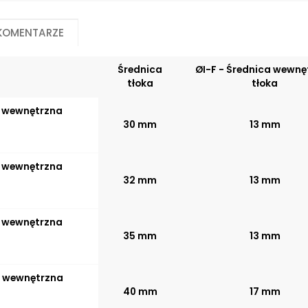
Przemysł budowlany
Przemysł górniczy
 komentarze
Przemysł maszynowy
Przemysł okrętowy
Przemysł rolniczy
Średnica
ØI-F - Średnica wewnę
tłoka
tłoka
Dopuszczalna temperatura pracy
materiału/produktu:
a wewnętrzna
30 mm
13 mm
-25°C do +80°C
a wewnętrzna
32 mm
13 mm
a wewnętrzna
35 mm
13 mm
ca wewnętrzna
40 mm
17 mm