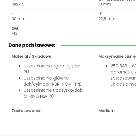
Biuro obsługi klienta:
Magazyn 24H:
M12x1,5
13 mm
+48 535 424 483
+48 665 001 770
L:
LF:
30 mm
22,5 mm
+48 665 001 660
ØG:
jawor@chss.pl
M3
PN-PT: 7:00 - 16:00
Dane podstawowe:
Materiał / Składowe:
Maksymalne ciśnie
Uszczelnienie zgarniające:
250 BAR - W
PU
parametru 
Uszczelnienie główne
zastosowan
tłok/cylinder: NBR+POM+TPE
układzie hyd
Uszczelnienie tłoczysko/tłok:
O-RING NBR 70
Zastosowanie:
Medium:
Hydraulika siłowa mobilna i
Olej minera
przemysłowa
Olej hydrau
Prasy hydrauliczne