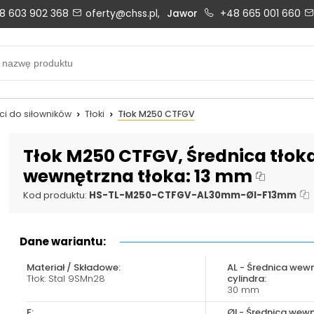
8 603 902 368
oferty@chss.pl,
Jawor
+48 665 001 660
Biuro obsługi klienta:
Oferty i wyceny:
+48 603 902 368
+48 603 902 368
biuro@chss.pl
oferty@chss.pl
ci do siłowników
Tłoki
Tłok M250 CTFGV
PN-PT: 6:30 - 16:00
Tłok M250 CTFGV, Średnica tłoka
wewnętrzna tłoka: 13 mm
Uszczelnienia techniczne:
Magazyn 24H:
Kod produktu:
HS-TL-M250-CTFGV-AL30mm-ØI-F13mm
+48 669 834 274
+48 731 349 406
uszczelnienia@chss.pl
info@chss.pl
Dane wariantu:
Materiał / Składowe:
AL - Średnica wew
Tłok: Stal 9SMn28
cylindra:
30 mm
F:
ØI - Średnica wewn