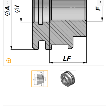
Centrum Hydrauliki Siłowej Jawor
59-400 Jawor, ul. Kuziennicza 5, POLSKA